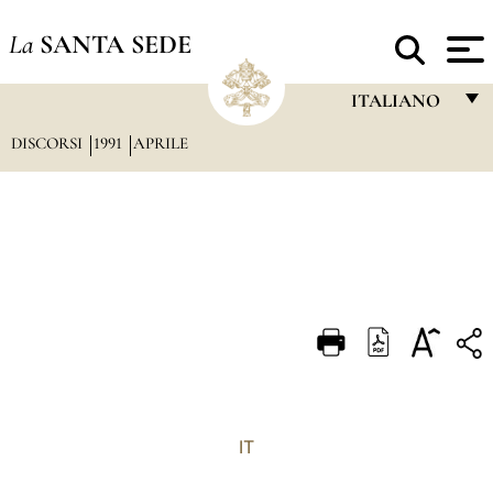
La
SANTA SEDE
ITALIANO
DISCORSI
1991
APRILE
FRANÇAIS
ENGLISH
ITALIANO
PORTUGUÊS
ESPAÑOL
DEUTSCH
POLSKI
العربيّة
IT
中文