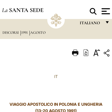
La
SANTA SEDE
ITALIANO
DISCORSI
1991
AGOSTO
FRANÇAIS
ENGLISH
ITALIANO
PORTUGUÊS
ESPAÑOL
IT
DEUTSCH
POLSKI
العربيّة
VIAGGIO APOSTOLICO IN POLONIA E UNGHERIA
(13-20 AGOSTO 1991)
中文