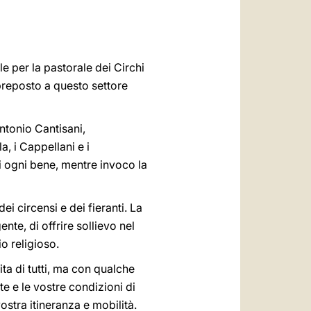
العربيّة
中文
LATINE
e per la pastorale dei Circhi
preposto a questo settore
ntonio Cantisani,
, i Cappellani e i
di ogni bene, mentre invoco la
ei circensi e dei fieranti. La
nte, di offrire sollievo nel
io religioso.
ita di tutti, ma con qualche
e e le vostre condizioni di
stra itineranza e mobilità.