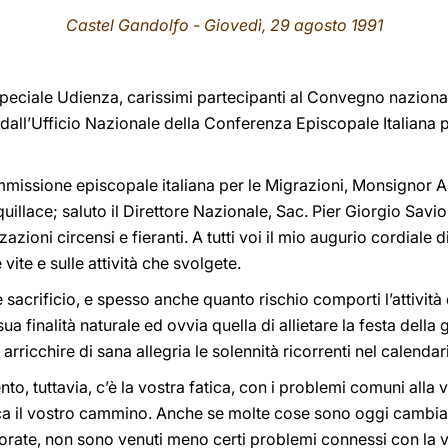
Castel Gandolfo - Giovedì, 29 agosto 1991
 speciale Udienza, carissimi partecipanti al Convegno nazional
dall’Ufficio Nazionale della Conferenza Episcopale Italiana 
mmissione episcopale italiana per le Migrazioni, Monsignor A
llace; saluto il Direttore Nazionale, Sac. Pier Giorgio Saviola
zioni circensi e fieranti. A tutti voi il mio augurio cordiale 
vite e sulle attività che svolgete.
sacrificio, e spesso anche quanto rischio comporti l’attività d
 finalità naturale ed ovvia quella di allietare la festa della ge
arricchire di sana allegria le solennità ricorrenti nel calendar
nto, tuttavia, c’è la vostra fatica, con i problemi comuni alla v
ica il vostro cammino. Anche se molte cose sono oggi cambiat
rate, non sono venuti meno certi problemi connessi con la vo