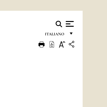
ITALIANO
FRANÇAIS
ENGLISH
ITALIANO
PORTUGUÊS
ESPAÑOL
DEUTSCH
POLSKI