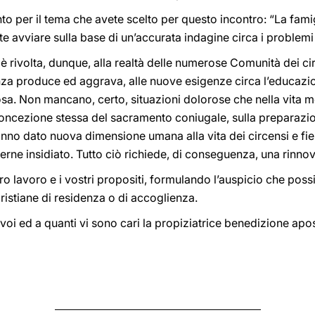
per il tema che avete scelto per questo incontro: “La famigli
ete avviare sulla base di un’accurata indagine circa i problemi
 rivolta, dunque, alla realtà delle numerose Comunità dei circe
anza produce ed aggrava, alle nuove esigenze circa l’educazione
osa. Non mancano, certo, situazioni dolorose che nella vita 
a concezione stessa del sacramento coniugale, sulla preparazi
anno dato nuova dimensione umana alla vita dei circensi e fier
serne insidiato. Tutto ciò richiede, di conseguenza, una rinn
o lavoro e i vostri propositi, formulando l’auspicio che possi
ristiane di residenza o di accoglienza.
 voi ed a quanti vi sono cari la propiziatrice benedizione apos