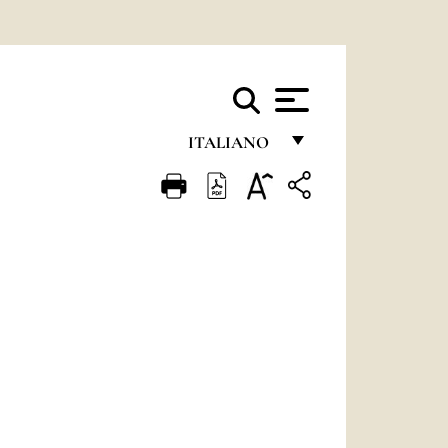
ITALIANO
FRANÇAIS
ENGLISH
ITALIANO
PORTUGUÊS
ESPAÑOL
DEUTSCH
POLSKI