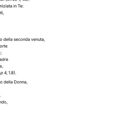
iziata in Te:
ti,
to della seconda venuta,
orte
o;
Madre
a,
Ap
4, 1.8).
no della Donna,
.
ondo,