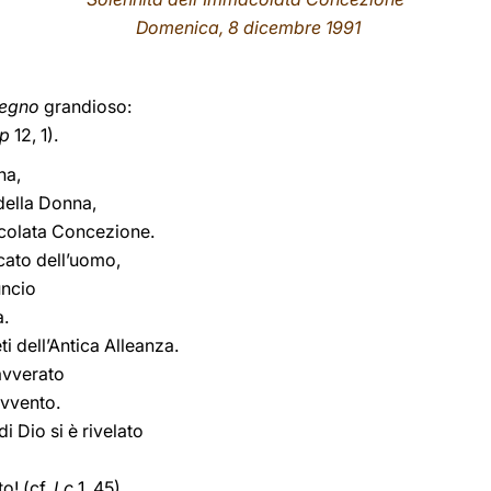
Domenica, 8 dicembre 1991
segno
grandioso:
p
12, 1).
na,
della Donna,
acolata Concezione.
cato dell’uomo,
uncio
à.
eti dell’Antica Alleanza.
avverato
avvento.
di Dio si è rivelato
o! (cf.
Lc
1, 45).