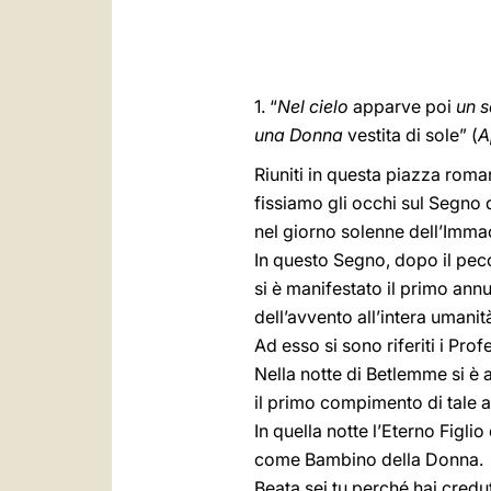
1. “
Nel cielo
apparve poi
un 
una Donna
vestita di sole” (
A
Riuniti in questa piazza roma
fissiamo gli occhi sul Segno 
nel giorno solenne dell’Imm
In questo Segno, dopo il pec
si è manifestato il primo ann
dell’avvento all’intera umanit
Ad esso si sono riferiti i Prof
Nella notte di Betlemme si è 
il primo compimento di tale 
In quella notte l’Eterno Figlio 
come Bambino della Donna.
Beata sei tu perché hai credut