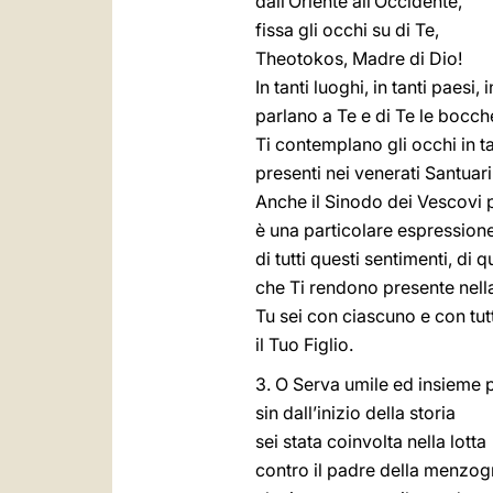
dall’Oriente all’Occidente,
fissa gli occhi su di Te,
Theotokos, Madre di Dio!
In tanti luoghi, in tanti paesi, 
parlano a Te e di Te le bocche
Ti contemplano gli occhi in ta
presenti nei venerati Santuar
Anche il Sinodo dei Vescovi 
è una particolare espression
di tutti questi sentimenti, di 
che Ti rendono presente nella
Tu sei con ciascuno e con tutti
il Tuo Figlio.
3. O Serva umile ed insieme 
sin dall’inizio della storia
sei stata coinvolta nella lotta
contro il padre della menzo