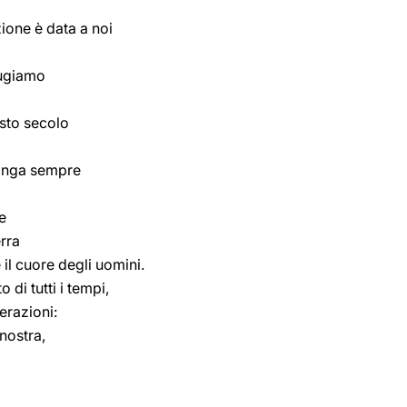
ione è data a noi
fugiamo
esto secolo
manga sempre
e
erra
e il cuore degli uomini.
o di tutti i tempi,
erazioni:
nostra,