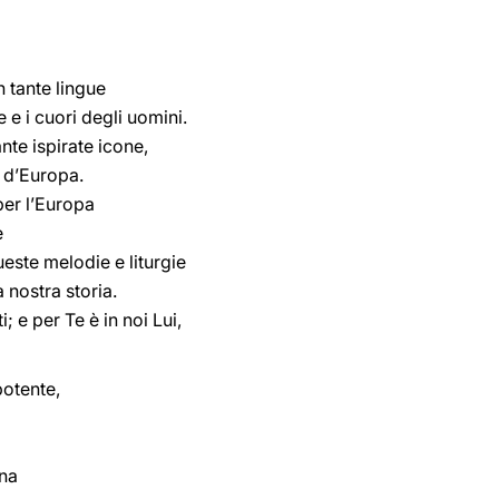
in tante lingue
 e i cuori degli uomini.
nte ispirate icone,
i d’Europa.
per l’Europa
e
queste melodie e liturgie
 nostra storia.
; e per Te è in noi Lui,
potente,
gna