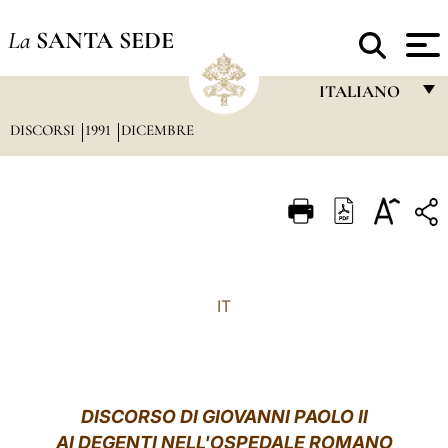
La
SANTA SEDE
ITALIANO
DISCORSI
1991
DICEMBRE
FRANÇAIS
ENGLISH
ITALIANO
PORTUGUÊS
ESPAÑOL
IT
DEUTSCH
POLSKI
العربيّة
DISCORSO DI GIOVANNI PAOLO II
AI DEGENTI NELL'OSPEDALE ROMANO
中文