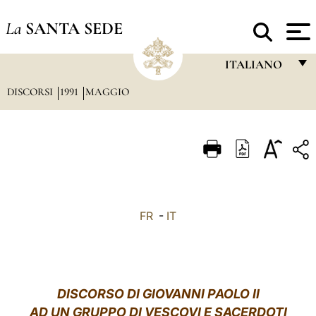
La
SANTA SEDE
ITALIANO
DISCORSI
1991
MAGGIO
FRANÇAIS
ENGLISH
ITALIANO
PORTUGUÊS
ESPAÑOL
FR
-
IT
DEUTSCH
POLSKI
العربيّة
DISCORSO DI GIOVANNI PAOLO II
AD UN GRUPPO DI VESCOVI E SACERDOTI
中文