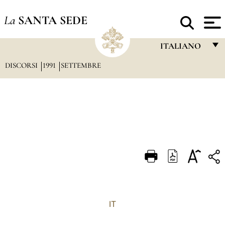
La
SANTA SEDE
ITALIANO
DISCORSI
1991
SETTEMBRE
FRANÇAIS
ENGLISH
ITALIANO
PORTUGUÊS
ESPAÑOL
DEUTSCH
POLSKI
العربيّة
IT
中文