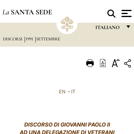
La
SANTA SEDE
ITALIANO
DISCORSI
1991
SETTEMBRE
FRANÇAIS
ENGLISH
ITALIANO
PORTUGUÊS
ESPAÑOL
EN
-
IT
DEUTSCH
POLSKI
العربيّة
DISCORSO DI GIOVANNI PAOLO II
AD UNA DELEGAZIONE DI VETERANI
中文