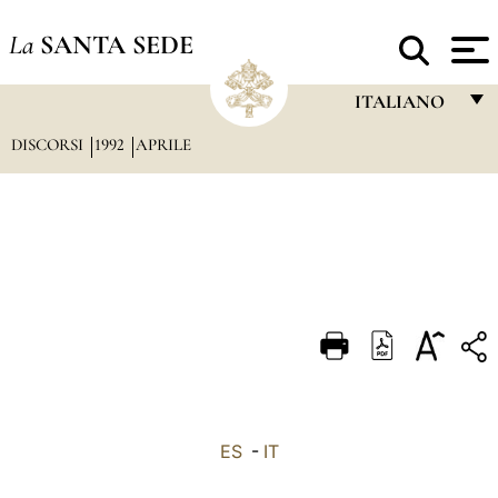
La
SANTA SEDE
ITALIANO
DISCORSI
1992
APRILE
FRANÇAIS
ENGLISH
ITALIANO
PORTUGUÊS
ESPAÑOL
DEUTSCH
POLSKI
العربيّة
ES
-
IT
中文