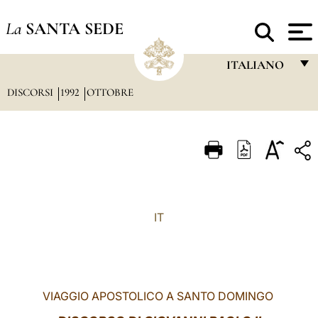
La
SANTA SEDE
ITALIANO
DISCORSI
1992
OTTOBRE
FRANÇAIS
ENGLISH
ITALIANO
PORTUGUÊS
ESPAÑOL
IT
DEUTSCH
POLSKI
العربيّة
VIAGGIO APOSTOLICO A SANTO DOMINGO
中文