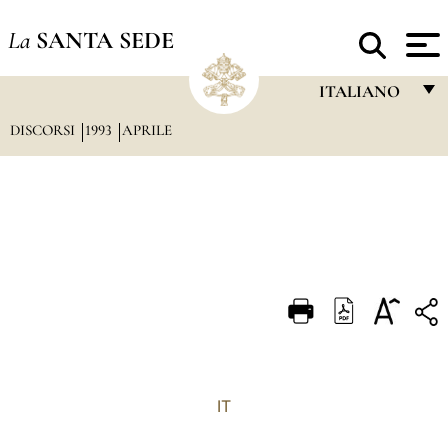
La
SANTA SEDE
ITALIANO
DISCORSI
1993
APRILE
FRANÇAIS
ENGLISH
ITALIANO
PORTUGUÊS
ESPAÑOL
DEUTSCH
POLSKI
العربيّة
IT
中文