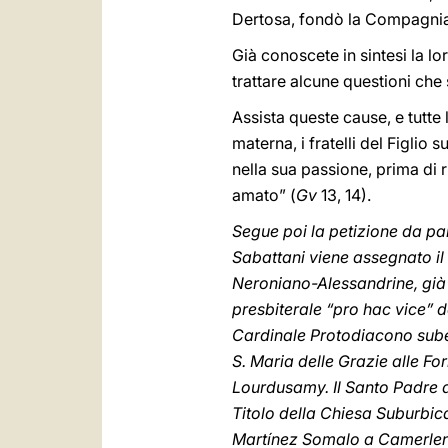
Dertosa, fondò la Compagnia
Già conoscete in sintesi la lo
trattare alcune questioni ch
Assista queste cause, e tutte 
materna, i fratelli del Figlio s
nella sua passione, prima di 
amato” (
Gv
13, 14).
Segue poi la petizione da part
Sabattani viene assegnato il 
Neroniano-Alessandrine, già 
presbiterale “pro hac vice” d
Cardinale Protodiacono sube
S. Maria delle Grazie alle Fo
Lourdusamy. Il Santo Padre a
Titolo della Chiesa Suburbica
Martínez Somalo a Camerlen