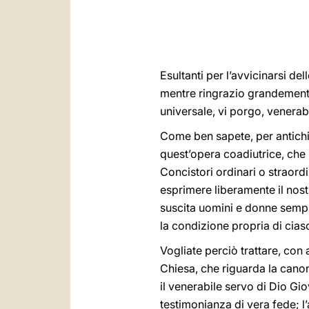
Esultanti per l’avvicinarsi de
mentre ringrazio grandemente 
universale, vi porgo, venerabili
Come ben sapete, per antichi
quest’opera coadiutrice, che 
Concistori ordinari o straord
esprimere liberamente il nost
suscita uomini e donne sempr
la condizione propria di ciasc
Vogliate perciò trattare, con
Chiesa, che riguarda la canon
il venerabile servo di Dio Gi
testimonianza di vera fede; l’