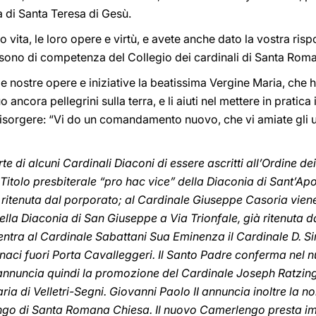
 di Santa Teresa di Gesù.
ro vita, le loro opere e virtù, e avete anche dato la vostra r
e sono di competenza del Collegio dei cardinali di Santa Rom
le nostre opere e iniziative la beatissima Vergine Maria, che h
uo ancora pellegrini sulla terra, e li aiuti nel mettere in pratic
risorgere: “Vi do un comandamento nuovo, che vi amiate gli uni
e di alcuni Cardinali Diaconi di essere ascritti all’Ordine dei
Titolo presbiterale “pro hac vice” della Diaconia di Sant’Apo
ritenuta dal porporato; al Cardinale Giuseppe Casoria viene
ella Diaconia di San Giuseppe a Via Trionfale, già ritenuta da
ntra al Cardinale Sabattani Sua Eminenza il Cardinale D. 
rnaci fuori Porta Cavalleggeri. Il Santo Padre conferma nel n
nnuncia quindi la promozione del Cardinale Joseph Ratzinge
ria di Velletri-Segni. Giovanni Paolo II annuncia inoltre la
go di Santa Romana Chiesa. Il nuovo Camerlengo presta 