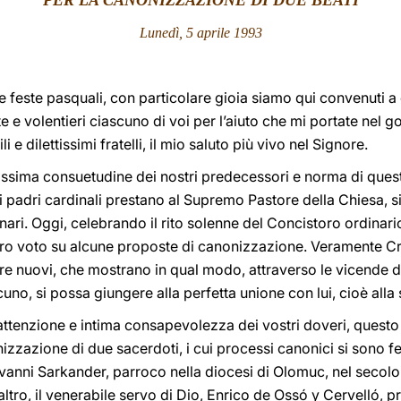
PER LA CANONIZZAZIONE DI DUE BEATI
Lunedì, 5 aprile 1993
lle feste pasquali, con particolare gioia siamo qui convenuti a 
e volentieri ciascuno di voi per l’aiuto che mi portate nel g
 e dilettissimi fratelli, il mio saluto più vivo nel Signore.
ssima consuetudine dei nostri predecessori e norma di ques
i padri cardinali prestano al Supremo Pastore della Chiesa, s
inari. Oggi, celebrando il rito solenne del Concistoro ordinar
ro voto su alcune proposte di canonizzazione. Veramente Cris
e nuovi, che mostrano in qual modo, attraverso le vicende 
uno, si possa giungere alla perfetta unione con lui, cioè alla 
 attenzione e intima consapevolezza dei vostri doveri, questo
izzazione di due sacerdoti, i cui processi canonici si sono fe
ovanni Sarkander, parroco nella diocesi di Olomuc, nel secolo
altro, il venerabile servo di Dio, Enrico de Ossó y Cervelló, p