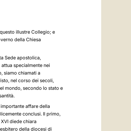
العربيّة
中文
LATINE
questo illustre Collegio; e
overno della Chiesa
ta Sede apostolica,
i attua specialmente nei
io, siamo chiamati a
to, nel corso dei secoli,
del mondo, secondo lo stato e
santità.
 importante affare della
licemente conclusi. Il primo,
 XVI diede chiara
resbitero della diocesi di