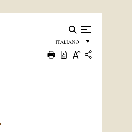
ITALIANO
FRANÇAIS
ENGLISH
ITALIANO
PORTUGUÊS
ESPAÑOL
DEUTSCH
POLSKI
O