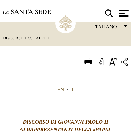
La
SANTA SEDE
ITALIANO
DISCORSI
1993
APRILE
FRANÇAIS
ENGLISH
ITALIANO
PORTUGUÊS
ESPAÑOL
EN
-
IT
DEUTSCH
POLSKI
العربيّة
DISCORSO DI GIOVANNI PAOLO II
AI RAPPRESENTANTI DELLA «PAPAL
中文