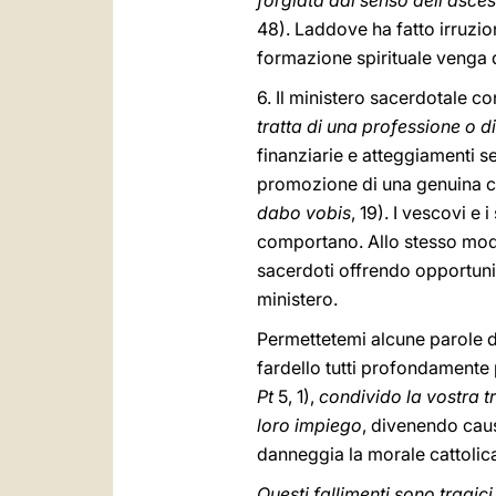
forgiata dal senso dell’ascesi,
48). Laddove ha fatto irruzio
formazione spirituale venga d
6. Il ministero sacerdotale 
tratta di una professione o d
finanziarie e atteggiamenti se
promozione di una genuina car
dabo vobis
, 19). I vescovi 
comportano. Allo stesso modo,
sacerdoti offrendo opportunità
ministero.
Permettetemi alcune parole di 
fardello tutti profondamente
Pt
5, 1),
condivido la vostra t
loro impiego
, divenendo caus
danneggia la morale cattolic
Questi fallimenti sono tragici 