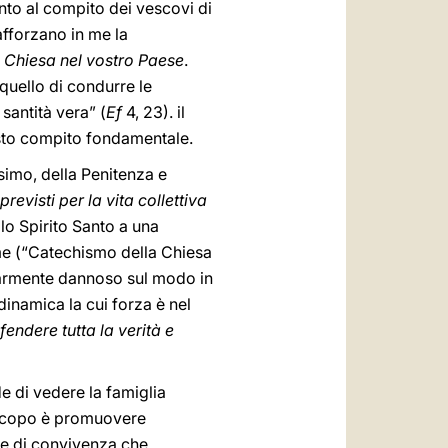
ento al compito dei vescovi di
afforzano in me la
a Chiesa nel vostro Paese
.
quello di condurre le
santità vera” (
Ef
4, 23). il
uesto compito fondamentale.
esimo, della Penitenza e
evisti per la vita collettiva
o Spirito Santo a una
ime (“Catechismo della Chiesa
colarmente dannoso sul modo in
dinamica la cui forza è nel
fendere tutta la verità e
e di vedere la famiglia
i scopo è promuovere
rme di convivenza che