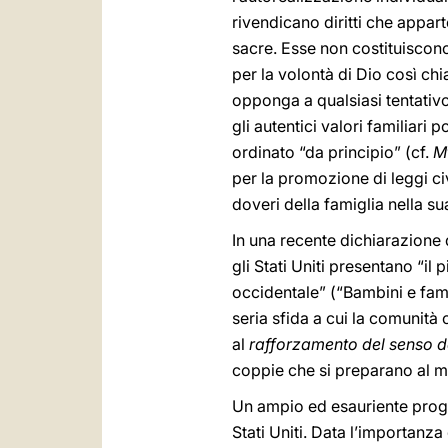
rivendicano diritti che appart
sacre. Esse non costituiscono 
per la volontà di Dio così chi
opponga a qualsiasi tentativo
gli autentici valori familiar
ordinato “da principio” (cf.
M
per la promozione di leggi civi
doveri della famiglia nella sua
In una recente dichiarazione
gli Stati Uniti presentano “il
occidentale” (“Bambini e famig
seria sfida a cui la comunit
al
rafforzamento del senso del
coppie che si preparano al m
Un ampio ed esauriente progr
Stati Uniti. Data l’importan