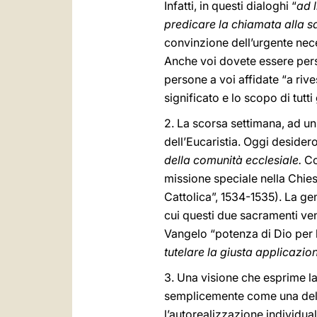
Infatti, in questi dialoghi “
ad 
predicare la chiamata alla sa
convinzione dell’urgente nec
Anche voi dovete essere persu
persone a voi affidate “a rive
significato e lo scopo di tut
2. La scorsa settimana, ad un
dell’Eucaristia. Oggi desider
della comunità ecclesiale.
Co
missione speciale nella Chies
Cattolica”, 1534-1535). La ge
cui questi due sacramenti ven
Vangelo “potenza di Dio per 
tutelare la giusta applicazio
3. Una visione che esprime l
semplicemente come una delle
l’autorealizzazione individual