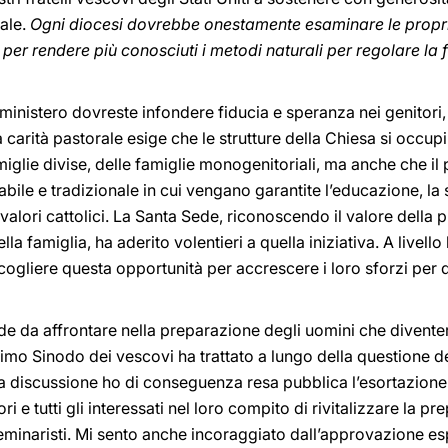
rale.
Ogni diocesi dovrebbe onestamente esaminare le propri
per rendere più conosciuti i metodi naturali per regolare la fe
ministero dovreste infondere fiducia e speranza nei genitori, 
 carità pastorale esige che le strutture della Chiesa si occupi
famiglie divise, delle famiglie monogenitoriali, ma anche che il
tabile e tradizionale in cui vengano garantite l’educazione, la
 valori cattolici. La Santa Sede, riconoscendo il valore della 
a famiglia, ha aderito volentieri a quella iniziativa. A livello 
 cogliere questa opportunità per accrescere i loro sforzi per
e da affrontare nella preparazione degli uomini che diventera
’ultimo Sinodo dei vescovi ha trattato a lungo della questione
sta discussione ho di conseguenza resa pubblica l’esortazion
ori e tutti gli interessati nel loro compito di rivitalizzare la 
 seminaristi. Mi sento anche incoraggiato dall’approvazione es