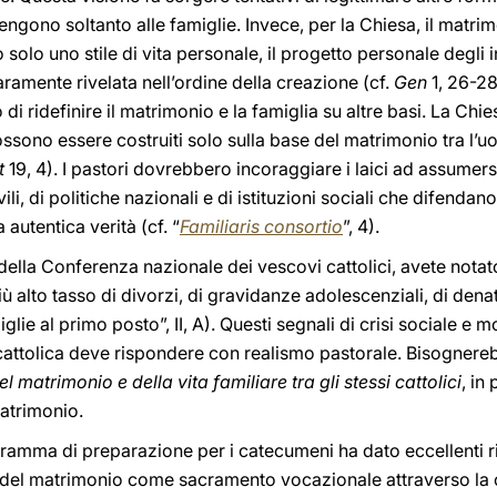
engono soltanto alle famiglie. Invece, per la Chiesa, il matrim
solo uno stile di vita personale, il progetto personale degli ind
aramente rivelata nell’ordine della creazione (cf.
Gen
1, 26-28
 di ridefinire il matrimonio e la famiglia su altre basi. La Ch
i possono essere costruiti solo sulla base del matrimonio tra 
t
19, 4). I pastori dovrebbero incoraggiare i laici ad assumers
li, di politiche nazionali e di istituzioni sociali che difendano
 autentica verità (cf. “
Familiaris consortio
”, 4).
 della Conferenza nazionale dei vescovi cattolici, avete not
 più alto tasso di divorzi, di gravidanze adolescenziali, di dena
lie al primo posto”, II, A). Questi segnali di crisi sociale e
à cattolica deve rispondere con realismo pastorale. Bisogne
 matrimonio e della vita familiare tra gli stessi cattolici
, in
atrimonio.
amma di preparazione per i catecumeni ha dato eccellenti risu
za del matrimonio come sacramento vocazionale attraverso la 