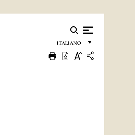
ITALIANO
FRANÇAIS
ENGLISH
ITALIANO
PORTUGUÊS
ESPAÑOL
DEUTSCH
POLSKI