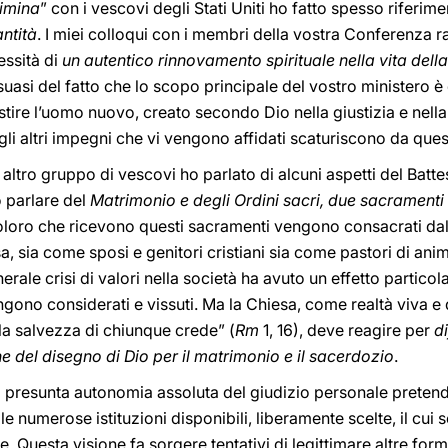
limina
” con i vescovi degli Stati Uniti ho fatto spesso riferim
ntità
. I miei colloqui con i membri della vostra Conferenza r
essità di
un autentico rinnovamento spirituale nella vita dell
asi del fatto che lo scopo principale del vostro ministero è 
stire l’uomo nuovo, creato secondo Dio nella giustizia e nella 
ti gli altri impegni che vi vengono affidati scaturiscono da q
 altro gruppo di vescovi ho parlato di alcuni aspetti del Batt
o parlare del
Matrimonio e degli Ordini sacri, due sacramenti pr
loro che ricevono questi sacramenti vengono consacrati dall
a, sia come sposi e genitori cristiani sia come pastori di an
nerale crisi di valori nella società ha avuto un effetto parti
gono considerati e vissuti. Ma la Chiesa, come realtà viva e 
la salvezza di chiunque crede” (
Rm
1, 16), deve reagire per
di
ne del disegno di Dio per il matrimonio e il sacerdozio
.
a presunta autonomia assoluta del giudizio personale pretend
 numerose istituzioni disponibili, liberamente scelte, il cu
e. Questa visione fa sorgere tentativi di legittimare altre fo