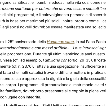
ngono santificati, e i bambini educati nella vita così come ne
azione spirituale per coloro che devono essere sposati “ne
 di altri programmi, e il coinvolgimento personale di sacerd
tuirà la base per matrimoni più saldi. Inoltre, proprio come il
sì agli sposi novelli dovrebbe essere manifestata una sollecit
ra il 25° anniversario della
Humanae vitae
, in cui Papa Paolo
intenzionalmente e con mezzi artificiali – i due intrinseci sign
della procreazione. Durante gli ultimi venticinque anni quest
 Chiesa (cf., ad esempio,
Familiaris consortio
, 29-33). Il “ca
amente (cf. n. 2370). Tuttavia una spiegazione insufficiente 
 fatto che molti cattolici trovano difficile mettere in pratic
ù conosciuta e apprezzata la dignità e la gioia della sessual
 del corpo. I programmi di preparazione al matrimonio e altri s
vita familiare, dovrebbero presentare alle coppie la piena ver
 coniugale con integrità.
tri fratelli vescovi degli Stati Uniti a sostenere con generosi