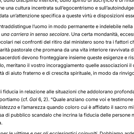
 dalla disciplina interiore, dallo spirito di sacrificio e di rin
ne una cultura incentrata sull’egocentrismo e sull’autoindulg
ata un’attenzione specifica a queste virtù e disposizioni esse
contraddistingue l’uomo in modo permanente e indelebile nella
i una carriera in senso secolare
. Una certa mondanità, ecce
colari nei confronti del ritiro dal ministero sono tra i fattori
ità pastorale che promana da una vita interiore ravvivata da
e i sacerdoti devono fronteggiare insieme queste esigenze e ri
 meritano il vostro incoraggiamento quelle associazioni il c
 di aiuto fraterno e di crescita spirituale, in modo da rinvigo
fiducia in relazione alle situazioni che addolorano profondamen
 portiamo (cf.
Gal
6, 2). “Quale anziano come voi e testimone d
ristezza
e l’amarezza quando coloro cui è affidato il sacro
a di pubblico scandalo che incrina la fiducia delle persone n
a.
per le vittime e per gli ecclesiastici coinvolti.
Dobbiamo arden