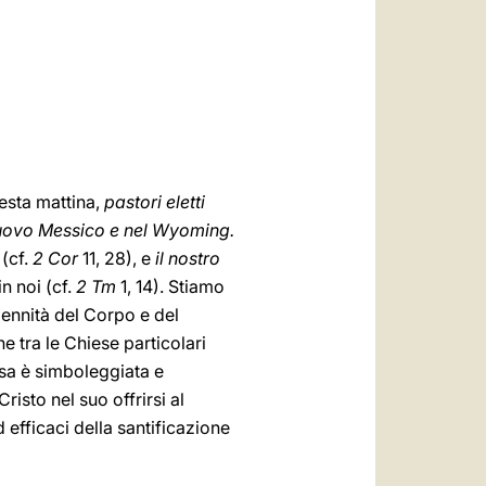
العربيّة
中文
LATINE
uesta mattina,
pastori eletti
Nuovo Messico e nel Wyoming.
 (cf.
2 Cor
11, 28), e
il nostro
in noi (cf.
2 Tm
1, 14). Stiamo
ennità del Corpo e del
e tra le Chiese particolari
iesa è simboleggiata e
risto nel suo offrirsi al
d efficaci della santificazione