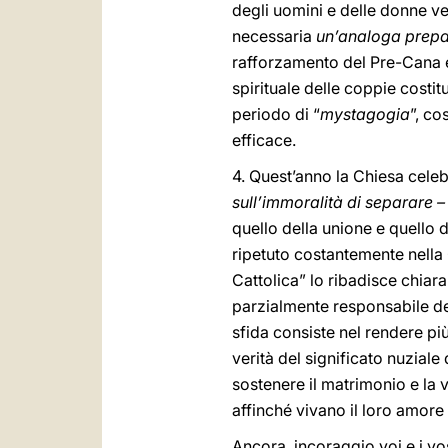
degli uomini e delle donne ve
necessaria
un’analoga prepar
rafforzamento del Pre-Cana e
spirituale delle coppie costi
periodo di “
mystagogia
”, co
efficace.
4. Quest’anno la Chiesa celeb
sull’immoralità di separare – 
quello della unione e quello 
ripetuto costantemente nella
Cattolica” lo ribadisce chiar
parzialmente responsabile del
sfida consiste nel rendere pi
verità del significato nuziale
sostenere il matrimonio e la 
affinché vivano il loro amore
Ancora, incoraggio voi e i vos