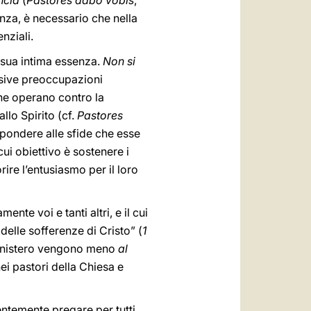
uncia
(
Pastores dabo vobis
,
enza, è necessario che nella
nziali.
 sua intima essenza.
Non si
ssive preoccupazioni
 che operano contro la
llo Spirito (cf.
Pastores
spondere alle sfide che esse
ui obiettivo è sostenere i
rire l’entusiasmo per il loro
te voi e tanti altri, e il cui
elle sofferenze di Cristo” (
1
 ministero vengono meno
al
ei pastori della Chiesa e
temente pregare per tutti