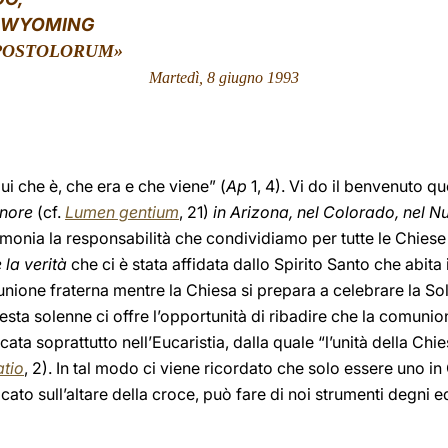
L WYOMING
APOSTOLORUM»
Martedì, 8 giugno 1993
ui che è, che era e che viene” (
Ap
1, 4). Vi do il benvenuto q
gnore
(cf.
Lumen gentium
, 21)
in Arizona, nel Colorado, nel 
timonia la responsabilità che condividiamo per tutte le Chiese
la verità
che ci è stata affidata dallo Spirito Santo che abita 
ione fraterna mentre la Chiesa si prepara a celebrare la Sol
sta solenne ci offre l’opportunità di ribadire che la comunion
cata soprattutto nell’Eucaristia, dalla quale “l’unità della Ch
atio
, 2). In tal modo ci viene ricordato che solo essere uno in C
cato sull’altare della croce, può fare di noi strumenti degni e