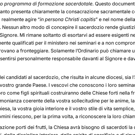
sto programma di formazione sacerdotale.
Questo documento
quanto presenta chiaramente la consacrazione sacramentale 
 realmente agire “
in persona Christi capitis
” e nel nome dell
. Nessun altro modo di concepire il sacerdozio rende giusti
 Signore. Mi rimane soltanto di esortarvi ad essere esigenti ne
te qualificati per il ministero nei seminari e a non compromet
 trovano a fronteggiare. Solamente l’Ordinario può chiamare u
sentirsi personalmente responsabile davanti al Signore e dava
i candidati al sacerdozio, che risulta in alcune diocesi, sia 
del vostro grande Paese. I vescovi che conoscono i loro seminar
o come figli spirituali costruiranno delle Chiese forti nella f
stimonianza coerente della vostra sollecitudine per le anime, l
iesa, la vostra gioia interiore e il vostro stile di vita sempl
omini riescono, per la prima volta, a riconoscere la loro chia
zione porti dei frutti, la Chiesa avrà bisogno di sacerdoti la