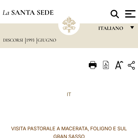
La
SANTA SEDE
ITALIANO
DISCORSI
1993
GIUGNO
FRANÇAIS
ENGLISH
ITALIANO
PORTUGUÊS
ESPAÑOL
IT
DEUTSCH
POLSKI
العربيّة
VISITA PASTORALE A MACERATA, FOLIGNO E SUL
GRAN SASSO
中文