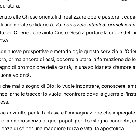
duratura.
entito alle Chiese orientali di realizzare opere pastorali, cap
di una corale solidarietà.
Voi non avete intenti di proselitismo
sto del Cireneo che aiuta Cristo Gesù a portare la croce dell’u
rova.
re con nuove prospettive e metodologie questo servizio all’Or
lora, prima ancora di essi, occorre aiutare la formazione dell
mpegno di promozione della carità, in una solidarietà d’amore an
 buona volontà.
iù che mai bisogno di Dio: lo vuole incontrare, conoscere, am
ncellarne le tracce; lo vuole incontrare dove la guerra e l’inst
iesa.
azie anzitutto per la fantasia e l’immaginazione che impiegate
 la riconoscenza di quei popoli per il sostegno concreto, con
cienza di sé per una maggiore forza e vitalità apostolica.