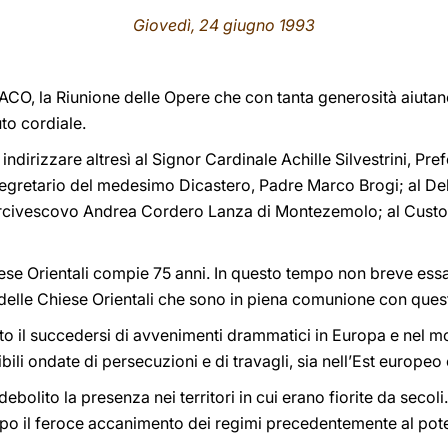
Giovedì, 24 giugno 1993
OACO, la Riunione delle Opere che con tanta generosità aiutano
to cordiale.
indirizzare altresì al Signor Cardinale Achille Silvestrini, P
osegretario del medesimo Dicastero, Padre Marco Brogi; al De
Arcivescovo Andrea Cordero Lanza di Montezemolo; al Custod
se Orientali compie 75 anni. In questo tempo non breve essa h
 delle Chiese Orientali che sono in piena comunione con que
to il succedersi di avvenimenti drammatici in Europa e nel m
bili ondate di persecuzioni e di travagli, sia nell’Est europeo
ebolito la presenza nei territori in cui erano fiorite da secoli
o il feroce accanimento dei regimi precedentemente al pote