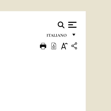
ITALIANO
FRANÇAIS
ENGLISH
ITALIANO
PORTUGUÊS
ESPAÑOL
DEUTSCH
POLSKI