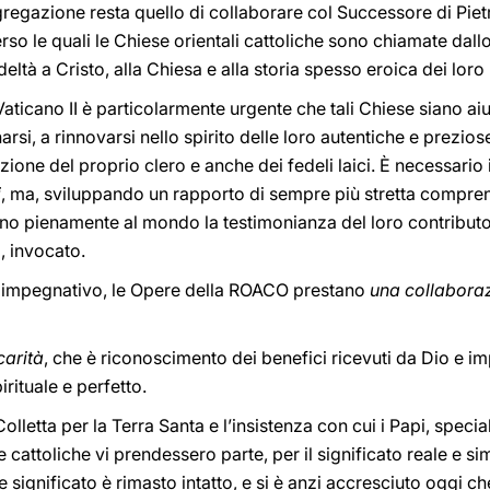
egazione resta quello di collaborare col Successore di Pietro
erso le quali le Chiese orientali cattoliche sono chiamate dall
eltà a Cristo, alla Chiesa e alla storia spesso eroica dei loro
Vaticano II è particolarmente urgente che tali Chiese siano ai
si, a rinnovarsi nello spirito delle loro autentiche e prezio
ione del proprio clero e anche dei fedeli laici. È necessario 
i
, ma, sviluppando un rapporto di sempre più stretta comprens
ano pienamente al mondo la testimonianza del loro contributo
, invocato.
e impegnativo, le Opere della ROACO prestano
una collaboraz
carità
, che è riconoscimento dei benefici ricevuti da Dio e i
irituale e perfetto.
olletta per la Terra Santa e l’insistenza con cui i Papi, spec
se cattoliche vi prendessero parte, per il significato reale e s
Tale significato è rimasto intatto, e si è anzi accresciuto oggi 