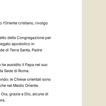
العربيّة
中文
LATINE
 l’Oriente cristiano, rivolgo
refetto della Congregazione per
legato apostolico in
e di Terra Santa, Padre
a assistito il Papa nel suo
sta Sede di Roma.
ondo: le Chiese orientali sono
 che nel Medio Oriente.
. Ora, grazie a Dio, alcune di
re.