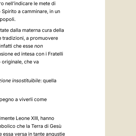
 nell’indicare le mete di
o Spirito a camminare, in un
 popoli.
utate dalla materna cura della
se tradizioni, a promuovere
infatti che esse
non
ione ed intesa con i Fratelli
 originale, che va
ione insostituibile
: quella
mpegno a viverli come
ialmente Leone XIII, hanno
imbolico che la Terra di Gesù
che essa versa in tante angustie