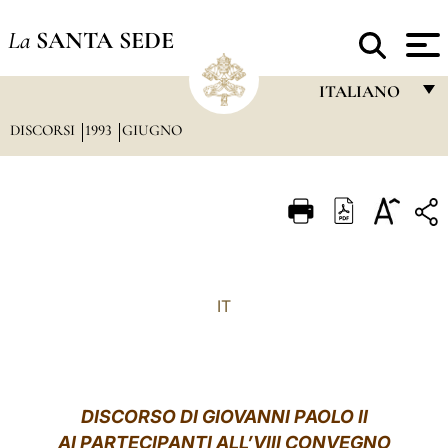
La
SANTA SEDE
ITALIANO
DISCORSI
1993
GIUGNO
FRANÇAIS
ENGLISH
ITALIANO
PORTUGUÊS
ESPAÑOL
IT
DEUTSCH
POLSKI
العربيّة
DISCORSO DI GIOVANNI PAOLO II
AI PARTECIPANTI ALL
’
VIII CONVEGNO
中文