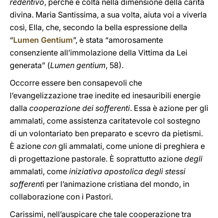
redentivo
, perché è colta nella dimensione della carità
divina. Maria Santissima, a sua volta, aiuta voi a viverla
così, Ella, che, secondo la bella espressione della
“
Lumen Gentium
”, è stata “amorosamente
consenziente all’immolazione della Vittima da Lei
generata” (
Lumen gentium
, 58).
Occorre essere ben consapevoli che
l’evangelizzazione trae inedite ed inesauribili energie
dalla
cooperazione dei sofferenti
. Essa è azione per gli
ammalati, come assistenza caritatevole col sostegno
di un volontariato ben preparato e scevro da pietismi.
È azione
con
gli ammalati, come unione di preghiera e
di progettazione pastorale. È soprattutto azione
degli
ammalati, come
iniziativa apostolica degli stessi
sofferent
i per l’animazione cristiana del mondo, in
collaborazione con i Pastori.
Carissimi, nell’auspicare che tale cooperazione tra