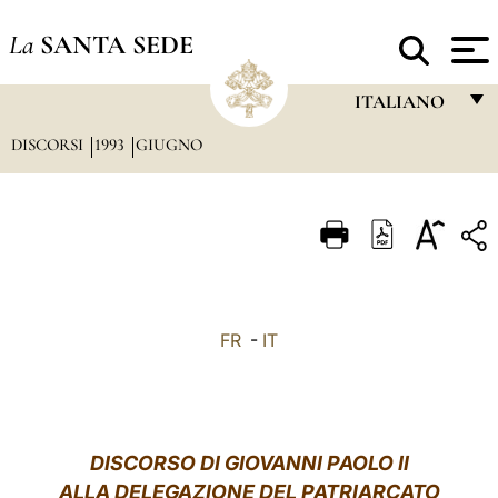
La
SANTA SEDE
ITALIANO
DISCORSI
1993
GIUGNO
FRANÇAIS
ENGLISH
ITALIANO
PORTUGUÊS
ESPAÑOL
FR
-
IT
DEUTSCH
POLSKI
العربيّة
DISCORSO DI GIOVANNI PAOLO II
ALLA DELEGAZIONE DEL PATRIARCATO
中文