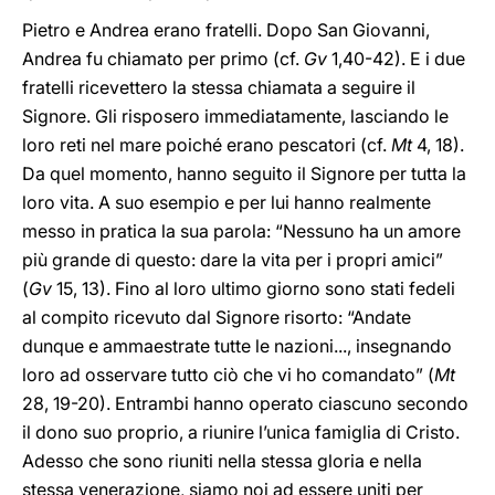
Pietro e Andrea erano fratelli. Dopo San Giovanni,
Andrea fu chiamato per primo (cf.
Gv
1,40-42). E i due
fratelli ricevettero la stessa chiamata a seguire il
Signore. Gli risposero immediatamente, lasciando le
loro reti nel mare poiché erano pescatori (cf.
Mt
4, 18).
Da quel momento, hanno seguito il Signore per tutta la
loro vita. A suo esempio e per lui hanno realmente
messo in pratica la sua parola: “Nessuno ha un amore
più grande di questo: dare la vita per i propri amici”
(
Gv
15, 13). Fino al loro ultimo giorno sono stati fedeli
al compito ricevuto dal Signore risorto: “Andate
dunque e ammaestrate tutte le nazioni..., insegnando
loro ad osservare tutto ciò che vi ho comandato” (
Mt
28, 19-20). Entrambi hanno operato ciascuno secondo
il dono suo proprio, a riunire l’unica famiglia di Cristo.
Adesso che sono riuniti nella stessa gloria e nella
stessa venerazione, siamo noi ad essere uniti per