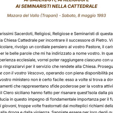
AI SEMINARISTI NELLA CATTEDRALE
Mazara del Vallo (Trapani) - Sabato, 8 maggio 1993
 carissimi Sacerdoti, Religiosi, Religiose e Seminaristi di quest
ella Chiesa Cattedrale per incontrare il successore di Pietro. Vi
icolare, rivolgo un cordiale pensiero al vostro Pastore, il c
per le belle parole che mi ha indirizzato a nome vostro. In qu
sperienza ecclesiale, vorrei poter raggiungere ciascuno con u
o ringraziarvi per il servizio che rendete alla Chiesa. Pros
re con il vostro Vescovo
, operando con piena disponibilità per
vostro ministero non è certo facile: esso a volte si trova a d
giamenti che rappresentano sfide poderose per la vostra attiv
il Clero siciliano hanno fatto per risanare quest’Isola dalla pi
ducia in questo impegno di fondamentale importanza per il fu
ai giovani
, troppe volte frastornati dai molteplici richiami della
alla droga e dalla violenza. Sappiate essere per loro degli
au