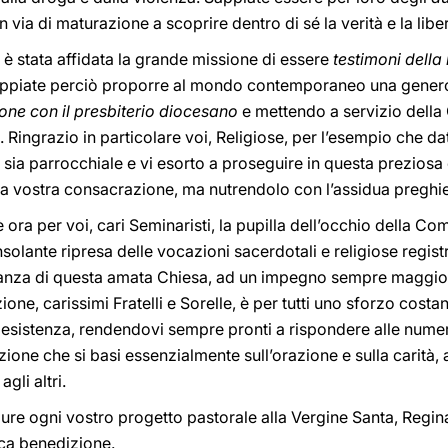
in via di maturazione a scoprire dentro di sé la verità e la libe
e, è stata affidata la grande missione di essere
testimoni della
Sappiate perciò proporre al mondo contemporaneo una genero
ne con il presbiterio diocesano
e mettendo a servizio della 
. Ringrazio in particolare voi, Religiose, per l’esempio che da
 sia parrocchiale e vi esorto a proseguire in questa prezios
ella vostra consacrazione, ma nutrendolo con l’assidua preghie
è ora per voi, cari Seminaristi, la pupilla dell’occhio della 
nsolante ripresa delle vocazioni sacerdotali e religiose registra
eranza di questa amata Chiesa, ad un impegno sempre maggio
one, carissimi Fratelli e Sorelle, è per tutti uno sforzo costa
esistenza, rendendovi sempre pronti a rispondere alle numero
ne che si basi essenzialmente sull’orazione e sulla carità, 
gli altri.
ure ogni vostro progetto pastorale alla Vergine Santa, Regin
ica benedizione.