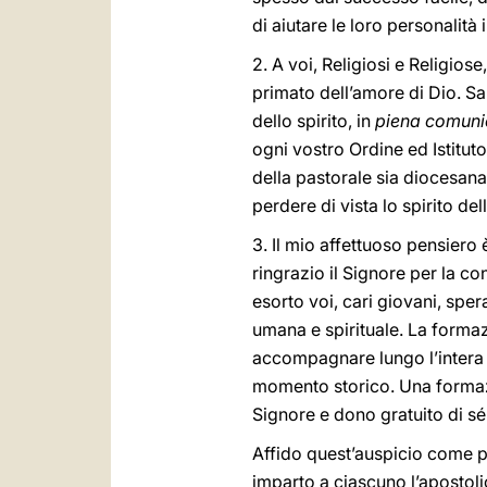
di aiutare le loro personalità 
2. A voi, Religiosi e Religios
primato dell’amore di Dio. 
dello spirito, in
piena comunio
ogni vostro Ordine ed Istituto
della pastorale sia diocesana
perdere di vista lo spirito d
3. Il mio affettuoso pensiero 
ringrazio il Signore per la co
esorto voi, cari giovani, sp
umana e spirituale. La formazi
accompagnare lungo l’intera 
momento storico. Una formazio
Signore e dono gratuito di sé a
Affido quest’auspicio come p
imparto a ciascuno l’apostol