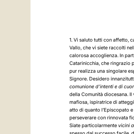
1. Vi saluto tutti con affetto,
Vallo, che vi siete raccolti n
calorosa accoglienza. In part
Catarinicchia, che ringrazio 
pur realizza una singolare e
Signore. Desidero innanzitutt
comunione d’intenti e di cuo
della Comunità diocesana. Il 
mafiosa, ispiratrice di atteg
atto di quanto l’Episcopato e 
perseverare con rinnovata fi
Siate particolarmente
vicini 
spesso dal successo facile, d