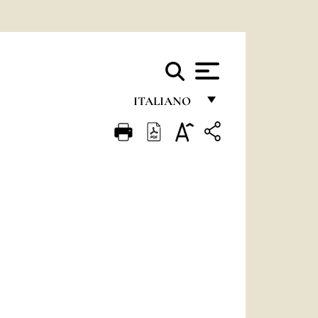
ITALIANO
FRANÇAIS
ENGLISH
ITALIANO
PORTUGUÊS
ESPAÑOL
DEUTSCH
POLSKI