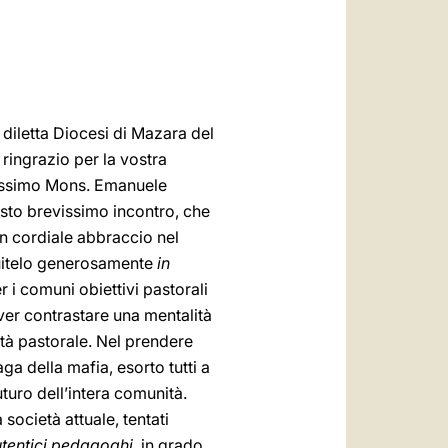
العربيّة
中文
LATINE
a diletta Diocesi di Mazara del
 ringrazio per la vostra
arissimo Mons. Emanuele
esto brevissimo incontro, che
n cordiale abbraccio nel
eguitelo generosamente
in
 i comuni obiettivi pastorali
over contrastare una mentalità
ità pastorale. Nel prendere
aga della mafia, esorto tutti a
turo dell’intera comunità.
 società attuale, tentati
tentici pedagoghi
, in grado