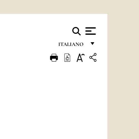
ITALIANO
FRANÇAIS
ENGLISH
ITALIANO
PORTUGUÊS
ESPAÑOL
DEUTSCH
POLSKI