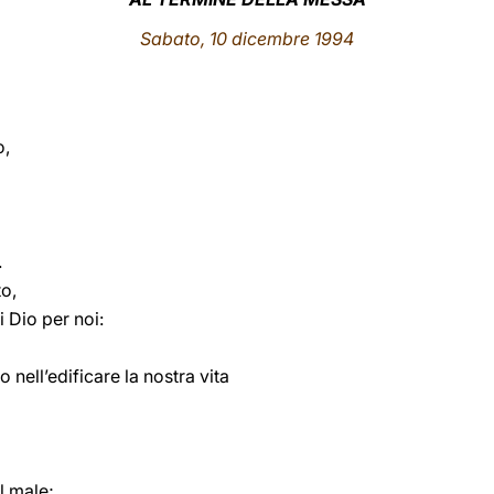
Sabato, 10 dicembre 1994
o,
.
o,
 Dio per noi:
o nell’edificare la nostra vita
l male;