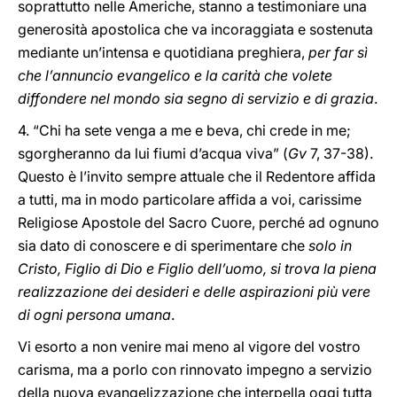
soprattutto nelle Americhe, stanno a testimoniare una
generosità apostolica che va incoraggiata e sostenuta
mediante un’intensa e quotidiana preghiera,
per far sì
che l’annuncio evangelico e la carità che volete
diffondere nel mondo sia segno di servizio e di grazia
.
4. “Chi ha sete venga a me e beva, chi crede in me;
sgorgheranno da lui fiumi d’acqua viva” (
Gv
7, 37-38).
Questo è l’invito sempre attuale che il Redentore affida
a tutti, ma in modo particolare affida a voi, carissime
Religiose Apostole del Sacro Cuore, perché ad ognuno
sia dato di conoscere e di sperimentare che
solo in
Cristo, Figlio di Dio e Figlio dell’uomo, si trova la piena
realizzazione dei desideri e delle aspirazioni più vere
di ogni persona umana
.
Vi esorto a non venire mai meno al vigore del vostro
carisma, ma a porlo con rinnovato impegno a servizio
della nuova evangelizzazione che interpella oggi tutta