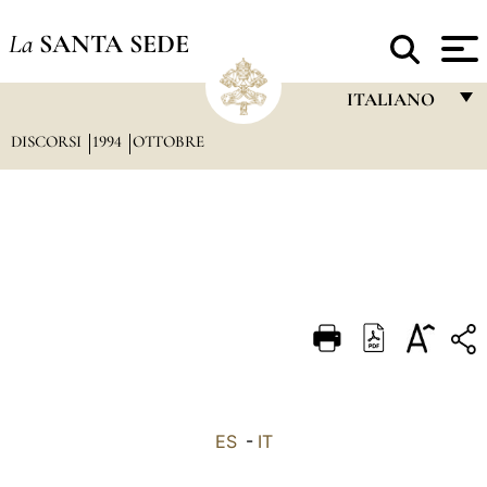
La
SANTA SEDE
ITALIANO
DISCORSI
1994
OTTOBRE
FRANÇAIS
ENGLISH
ITALIANO
PORTUGUÊS
ESPAÑOL
DEUTSCH
POLSKI
العربيّة
ES
-
IT
中文