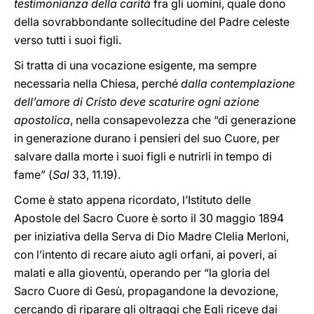
testimonianza della carità
fra gli uomini, quale dono
della sovrabbondante sollecitudine del Padre celeste
verso tutti i suoi figli.
Si tratta di una vocazione esigente, ma sempre
necessaria nella Chiesa, perché
dalla contemplazione
dell’amore di Cristo deve scaturire ogni azione
apostolica
, nella consapevolezza che “di generazione
in generazione durano i pensieri del suo Cuore, per
salvare dalla morte i suoi figli e nutrirli in tempo di
fame” (
Sal
33, 11.19).
Come è stato appena ricordato, l’Istituto delle
Apostole del Sacro Cuore è sorto il 30 maggio 1894
per iniziativa della Serva di Dio Madre Clelia Merloni,
con l’intento di recare aiuto agli orfani, ai poveri, ai
malati e alla gioventù, operando per “la gloria del
Sacro Cuore di Gesù, propagandone la devozione,
cercando di riparare gli oltraggi che Egli riceve dai