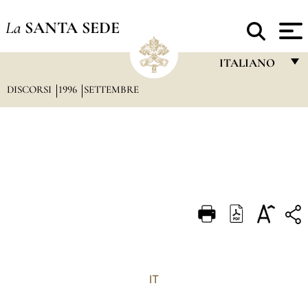
La
SANTA SEDE
ITALIANO
DISCORSI
1996
SETTEMBRE
FRANÇAIS
ENGLISH
ITALIANO
PORTUGUÊS
ESPAÑOL
DEUTSCH
POLSKI
العربيّة
IT
中文