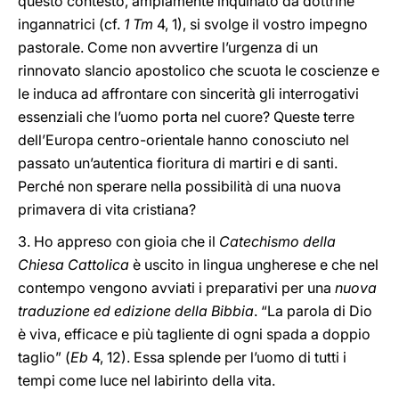
questo contesto, ampiamente inquinato da dottrine
ingannatrici (cf.
1 Tm
4, 1), si svolge il vostro impegno
pastorale. Come non avvertire l’urgenza di un
rinnovato slancio apostolico che scuota le coscienze e
le induca ad affrontare con sincerità gli interrogativi
essenziali che l’uomo porta nel cuore? Queste terre
dell’Europa centro-orientale hanno conosciuto nel
passato un’autentica fioritura di martiri e di santi.
Perché non sperare nella possibilità di una nuova
primavera di vita cristiana?
3. Ho appreso con gioia che il
Catechismo della
Chiesa Cattolica
è uscito in lingua ungherese e che nel
contempo vengono avviati i preparativi per una
nuova
traduzione ed edizione della Bibbia
. “La parola di Dio
è viva, efficace e più tagliente di ogni spada a doppio
taglio” (
Eb
4, 12). Essa splende per l’uomo di tutti i
tempi come luce nel labirinto della vita.