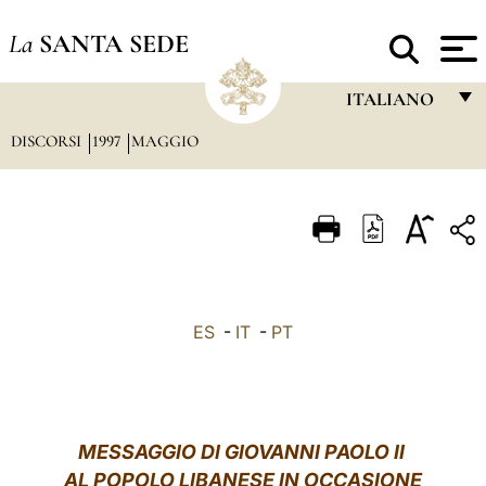
La
SANTA SEDE
ITALIANO
DISCORSI
1997
MAGGIO
FRANÇAIS
ENGLISH
ITALIANO
PORTUGUÊS
ESPAÑOL
ES
-
IT
-
PT
DEUTSCH
POLSKI
العربيّة
MESSAGGIO DI GIOVANNI PAOLO II
AL POPOLO LIBANESE IN OCCASIONE
中文