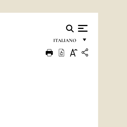
ITALIANO
FRANÇAIS
ENGLISH
ITALIANO
PORTUGUÊS
ESPAÑOL
DEUTSCH
POLSKI