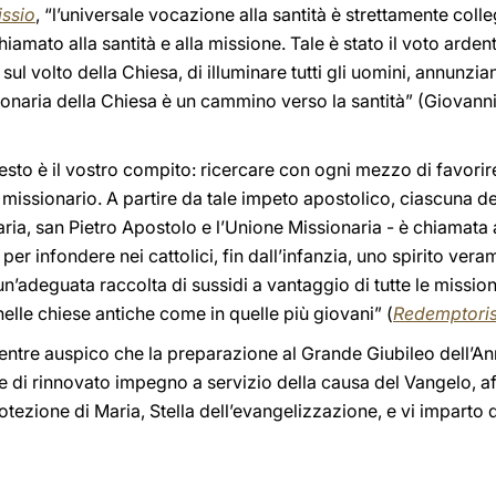
ssio
, “l’universale vocazione alla santità è strettamente coll
hiamato alla santità e alla missione. Tale è stato il voto arden
a sul volto della Chiesa, di illuminare tutti gli uomini, annunz
sionaria della Chiesa è un cammino verso la santità” (Giovanni 
uesto è il vostro compito: ricercare con ogni mezzo di favorir
 missionario. A partire da tale impeto apostolico, ciascuna d
naria, san Pietro Apostolo e l’Unione Missionaria - è chiamata
a per infondere nei cattolici, fin dall’infanzia, uno spirito ver
un’adeguata raccolta di sussidi a vantaggio di tutte le missioni
nelle chiese antiche come in quelle più giovani” (
Redemptoris
 Mentre auspico che la preparazione al Grande Giubileo dell’A
ne di rinnovato impegno a servizio della causa del Vangelo, aff
otezione di Maria, Stella dell’evangelizzazione, e vi imparto 