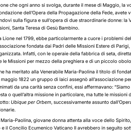
ione che ogni anno si svolga, durante il mese di Maggio, la 
fondazione dell’Opera della Propagazione della Fede, avete v
dovi sulla figura e sull’opera di due straordinarie donne: la
ssioni, Santa Teresa di Gesù Bambino.
a Lione nel 1799, ebbe particolarmente a cuore i problemi del
ociazione fondata dai Padri delle Missioni Estere di Parigi, 
izzata. Infatti, con le operaie della fabbrica di seta, dirett
e le Missioni per mezzo della preghiera e di un piccolo obolo
che ha meritato alla Venerabile Maria-Paolina il titolo di fonda
3 maggio 1822 un gruppo di laici assegnò all’associazione pe
Animati da una carità senza confini, essi affermavano: “Siamo
 o quell’altra missione in particolare, ma tutte le missioni
otto:
Ubique per Orbem
, successivamente assunto dall’Oper
ionarie.
e! Maria-Paolina, giovane donna attenta alla voce dello Spirit
o e il Concilio Ecumenico Vaticano II avrebbero in seguito sott