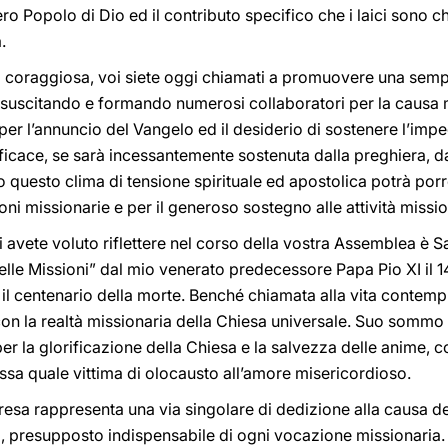
ro Popolo di Dio ed il contributo specifico che i laici sono chi
.
 coraggiosa, voi siete oggi chiamati a promuovere una semp
, suscitando e formando numerosi collaboratori per la causa 
 per l’annuncio del Vangelo ed il desiderio di sostenere l’imp
cace, se sarà incessantemente sostenuta dalla preghiera, dai 
o questo clima di tensione spirituale ed apostolica potrà porr
i missionarie e per il generoso sostegno alle attività missio
voi avete voluto riflettere nel corso della vostra Assemblea è
lle Missioni” dal mio venerato predecessore Papa Pio XI il 1
il centenario della morte. Benché chiamata alla vita contemp
con la realtà missionaria della Chiesa universale. Suo sommo
er la glorificazione della Chiesa e la salvezza delle anime, 
tessa quale vittima di olocausto all’amore misericordioso.
resa rappresenta una via singolare di dedizione alla causa de
à, presupposto indispensabile di ogni vocazione missionari