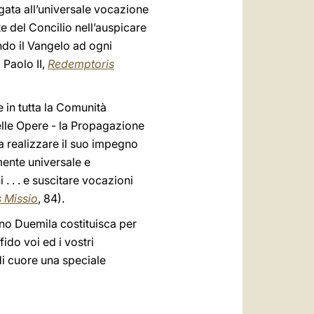
egata all’universale vocazione
te del Concilio nell’auspicare
iando il Vangelo ad ogni
Paolo II,
Redemptoris
e in tutta la Comunità
elle Opere - la Propagazione
 a realizzare il suo impegno
amente universale e
 . . . e suscitare vocazioni
 Missio
, 84).
nno Duemila costituisca per
ido voi ed i vostri
di cuore una speciale