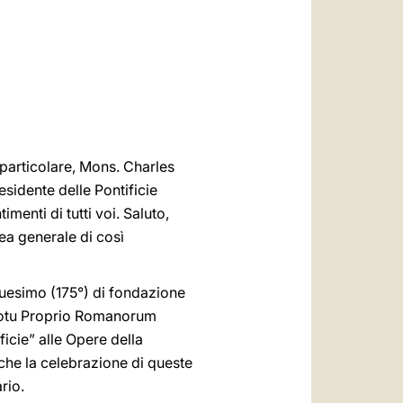
العربيّة
中文
LATINE
n particolare, Mons. Charles
sidente delle Pontificie
imenti di tutti voi. Saluto,
lea generale di così
quesimo (175°) di fondazione
 Motu Proprio Romanorum
ficie” alle Opere della
 che la celebrazione di queste
rio.