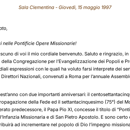
Sala Clementina - Giovedì, 15 maggio 1997
ato,
i nelle Pontificie Opere Missionarie!
iascuno di voi il mio cordiale benvenuto. Saluto e ringrazio, i
 della Congregazione per l’Evangelizzazione dei Popoli e Pre
ali espressioni con le quali ha voluto farsi interprete dei sent
e i Direttori Nazionali, convenuti a Roma per l’annuale Assemb
uest’anno con due importanti anniversari: il centosettantacin
 Propagazione della Fede ed il settantacinquesimo (75°) del
rato predecessore, il Papa Pio XI, concesse il titolo di “Ponti
’Infanzia Missionaria e di San Pietro Apostolo. E sono certo
ribuirà ad incrementare nel popolo di Dio l’impegno missiona