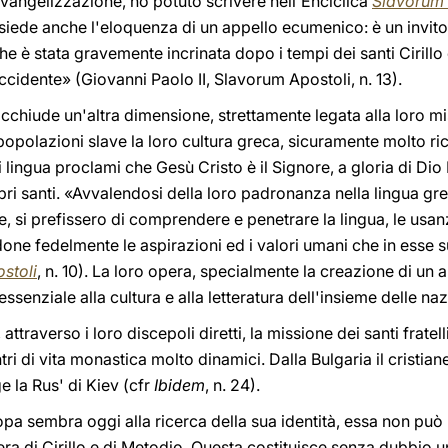
vangelizzazione, ho potuto scrivere nell'Enciclica
Slavorum 
ssiede anche l'eloquenza di un appello ecumenico: è un invito 
 che è stata gravemente incrinata dopo i tempi dei santi Cirill
occidente» (Giovanni Paolo II, Slavorum Apostoli, n. 13).
i racchiude un'altra dimensione, strettamente legata alla loro 
opolazioni slave la loro cultura greca, sicuramente molto ric
i lingua proclami che Gesù Cristo è il Signore, a gloria di Dio
ibri santi. «Avvalendosi della loro padronanza nella lingua gre
, si prefissero di comprendere e penetrare la lingua, le usanz
ndone fedelmente le aspirazioni ed i valori umani che in esse s
stoli
, n. 10). La loro opera, specialmente la creazione di un a
ssenziale alla cultura e alla letteratura dell'insieme delle naz
traverso i loro discepoli diretti, la missione dei santi fratell
ri di vita monastica molto dinamici. Dalla Bulgaria il cristian
ge la Rus' di Kiev (cfr
Ibidem
, n. 24).
opa sembra oggi alla ricerca della sua identità, essa non può n
pera di Cirillo e di Metodio. Questa costituisce senza dubbio u