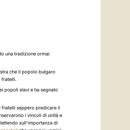
العربيّة
中文
LATINE
do una tradizione ormai
ostra che il popolo bulgaro
ratelli.
ei popoli slavi e ha segnato
 fratelli seppero predicare il
servarono i vincoli di unità e
iflettendo sull'importanza di