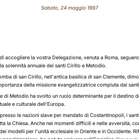
Sabato, 24 maggio 1997
o di accogliere la vostra Delegazione, venuta a Roma, seguen
a solennità annuale dei santi Cirillo e Metodio.
tomba di san Cirillo, nell'antica basilica di san Clemente, dim
mportanza della missione evangelizzatrice compiuta dai santi f
 e di Metodio ha svolto un ruolo determinante per il destino d
tuale e culturale dell'Europa.
i presso le nazioni slave per mandato di Costantinopoli, i santi
 la Chiesa. Anche nei momenti difficili e nelle avversità, con
 dei modelli per l'unità ecclesiale in Oriente e in Occidente. R