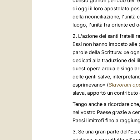
questo grande periodo dell'e
di oggi il loro apostolato po
della riconciliazione, l'unità
luogo, l'unità fra oriente ed 
2. L'azione dei santi fratell
Essi non hanno imposto alle p
parole della Scrittura: «e ogn
dedicati alla traduzione dei l
quest'opera ardua e singolare
delle genti salve, interpreta
esprimevano» (
Slavorum apo
slava, apportò un contributo e
Tengo anche a ricordare che, at
nel vostro Paese grazie a cent
Paesi limitrofi fino a raggiun
3. Se una gran parte dell'Eur
cristiane, e soprattutto all'o