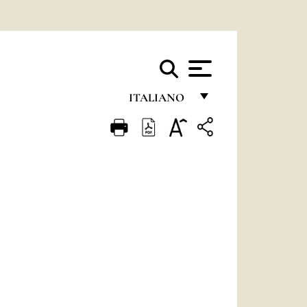
ITALIANO
FRANÇAIS
ENGLISH
ITALIANO
PORTUGUÊS
ESPAÑOL
DEUTSCH
POLSKI