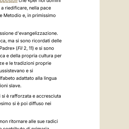
apostoli
che «per noi uomini
a riedificare, nella pace
o e Metodio e, in primissimo
missione d'evangelizzazione.
ca, ma si sono ricordati delle
 Padre» (
Fil
2, 11) e si sono
ca e della propria cultura per
e e le tradizioni proprie
ussistevano e si
lfabeto adattato alla lingua
ioni slave.
i si è rafforzata e accresciuta
esimo si è poi diffuso nei
on ritornare alle sue radici
n contributo di primaria