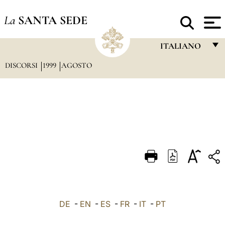
La
SANTA SEDE
ITALIANO
DISCORSI
1999
AGOSTO
FRANÇAIS
ENGLISH
ITALIANO
PORTUGUÊS
ESPAÑOL
DEUTSCH
POLSKI
العربيّة
DE
-
EN
-
ES
-
FR
-
IT
-
PT
中文