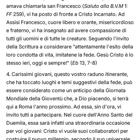
amava chiamarla san Francesco (
Saluto alla B.V.M
1:
FF
259), vi ha posto di fronte a Cristo Incarnato. Ad
Assisi Francesco, cuore libero e orante, misericordioso
e fraterno, vi ha insegnato ad avere compassione di
tutti gli uomini e di tutte le creature. Seguendo l'invito
della Scrittura a considerare "attentamente l'esito della
loro condotta di vita, imitatene la fede. Gesù Cristo è lo
stesso ieri, oggi e sempre!" (
Eb
13, 7-8)
4. Carissimi giovani, questo vostro raduno itinerante,
che ha toccato luoghi e temi suggestivi della fede, può
essere considerato come un anticipo della Giornata
Mondiale della Gioventù che, a Dio piacendo, si terrà
qui a Roma l'anno prossimo. Ad essa, sin d'ora, vi
invito tutti a partecipare. Nel cuore dell'Anno Santo del
Duemila, essa sarà infatti una straordinaria occasione
per voi giovani: Cristo vi vuole suoi collaboratori per
costruire il nuovo millennio, secondo il suo universale