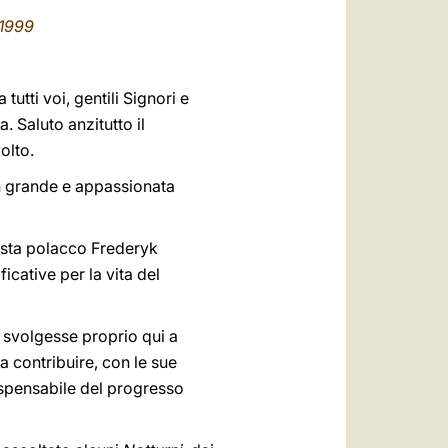
العربيّة
 1999
中文
LATINE
tutti voi, gentili Signori e
 Saluto anzitutto il
olto.
n grande e appassionata
ista polacco Frederyk
icative per la vita del
i svolgesse proprio qui a
 contribuire, con le sue
dispensabile del progresso