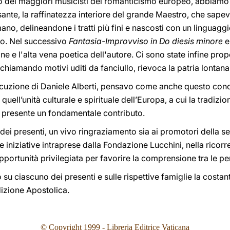
o dei maggiori musicisti del romanticismo europeo, abbiamo
sante, la raffinatezza interiore del grande Maestro, che sap
no, delineandone i tratti più fini e nascosti con un linguagg
vo. Nel successivo
Fantasia-Improvviso in Do diesis minore
e
one e l'alta vena poetica dell'autore. Ci sono state infine pr
ichiamando motivi uditi da fanciullo, rievoca la patria lontan
cuzione di Daniele Alberti, pensavo come anche questo conc
quell’unità culturale e spirituale dell’Europa, a cui la tradizio
al presente un fondamentale contributo.
ei presenti, un vivo ringraziamento sia ai promotori della ser
e iniziative intraprese dalla Fondazione Lucchini, nella ricor
pportunità privilegiata per favorire la comprensione tra le pe
 su ciascuno dei presenti e sulle rispettive famiglie la costan
dizione Apostolica.
© Copyright 1999 - Libreria Editrice Vaticana