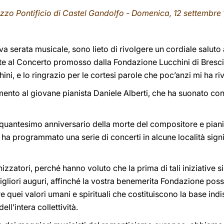
zzo Pontificio di Castel Gandolfo - Domenica, 12 settembre
a serata musicale, sono lieto di rivolgere un cordiale saluto a 
e al Concerto promosso dalla Fondazione Lucchini di Brescia.
hini, e lo ringrazio per le cortesi parole che poc’anzi mi ha riv
ento al giovane pianista Daniele Alberti, che ha suonato co
nquantesimo anniversario della morte del compositore e pian
ha programmato una serie di concerti in alcune località signif
zzatori, perché hanno voluto che la prima di tali iniziative s
gliori auguri, affinché la vostra benemerita Fondazione possa
ere quei valori umani e spirituali che costituiscono la base in
ll’intera collettività.