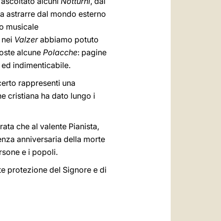
 ascoltato alcuni
Notturni
, dai
eva astrarre dal mondo esterno
io musicale
 nei
Valzer
abbiamo potuto
oposte alcune
Polacche
: pagine
a ed indimenticabile.
erto rappresenti una
ne cristiana ha dato lungo i
ata che al valente Pianista,
renza anniversaria della morte
rsone e i popoli.
te protezione del Signore e di