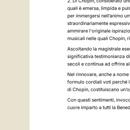
2. Di Chopin, considerato un
quali è emersa, limpida e pul
per immergersi nell’animo uma
straordinariamente espressi
ammirare l'originale ispirazi
musicali nelle quali Chopin, r
Ascoltando la magistrale ese
significativa testimonianza di 
secoli e continua ad offrire 
Nel rinnovare, anche a nome d
formulo cordiali voti perché l
di Chopin, costituiscano un’o
Con questi sentimenti, invoco
cuore imparto a tutti la Bene