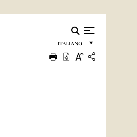
ITALIANO
FRANÇAIS
ENGLISH
ITALIANO
PORTUGUÊS
ESPAÑOL
DEUTSCH
POLSKI