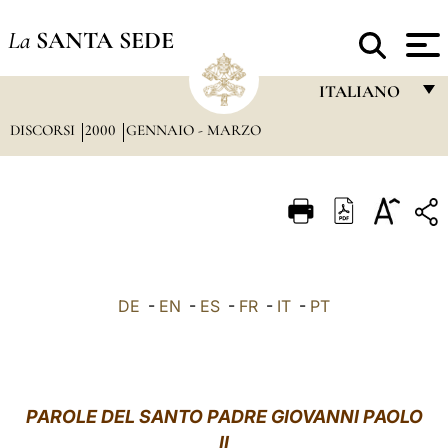
La
SANTA SEDE
ITALIANO
DISCORSI
2000
GENNAIO - MARZO
FRANÇAIS
ENGLISH
ITALIANO
PORTUGUÊS
ESPAÑOL
DE
-
EN
-
ES
-
FR
-
IT
-
PT
DEUTSCH
POLSKI
العربيّة
PAROLE DEL SANTO PADRE GIOVANNI PAOLO
II
中文