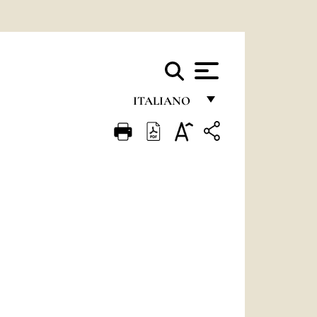
ITALIANO
FRANÇAIS
ENGLISH
ITALIANO
PORTUGUÊS
ESPAÑOL
DEUTSCH
POLSKI