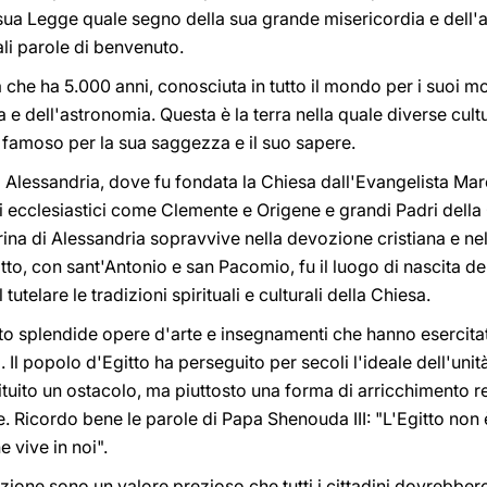
sua Legge quale segno della sua grande misericordia e dell'
li parole di benvenuto.
tà che ha 5.000 anni, conosciuta in tutto il mondo per i suoi 
 dell'astronomia. Questa è la terra nella quale diverse cultu
 famoso per la sua saggezza e il suo sapere.
à di Alessandria, dove fu fondata la Chiesa dall'Evangelista Mar
ori ecclesiastici come Clemente e Origene e grandi Padri dell
erina di Alessandria sopravvive nella devozione cristiana e ne
gitto, con sant'Antonio e san Pacomio, fu il luogo di nascita
tutelare le tradizioni spirituali e culturali della Chiesa.
ato splendide opere d'arte e insegnamenti che hanno esercita
 Il popolo d'Egitto ha perseguito per secoli l'ideale dell'unit
tuito un ostacolo, ma piuttosto una forma di arricchimento r
. Ricordo bene le parole di Papa Shenouda III: "L'Egitto non è
e vive in noi".
azione sono un valore prezioso che tutti i cittadini dovrebbero