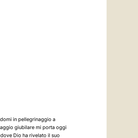
العربيّة
中文
LATINE
andomi in pellegrinaggio a
inaggio giubilare mi porta oggi
 dove Dio ha rivelato il suo