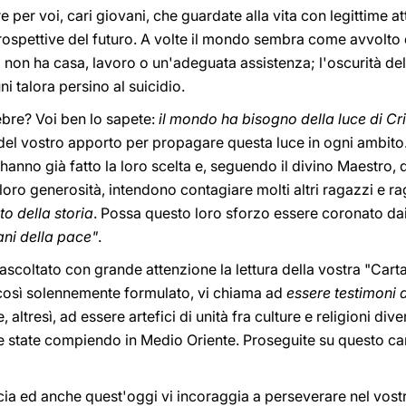
per voi, cari giovani, che guardate alla vita con legittime at
spettive del futuro. A volte il mondo sembra come avvolto dal
i non ha casa, lavoro o un'adeguata assistenza; l'oscurità del
i talora persino al suicidio.
ebre? Voi ben lo sapete:
il mondo ha bisogno della luce di Cr
 del vostro apporto per propagare questa luce in ogni ambito.
anno già fatto la loro scelta e, seguendo il divino Maestro, 
 loro generosità, intendono contagiare molti altri ragazzi e r
to della storia
. Possa questo loro sforzo essere coronato dai 
ani della pace"
.
scoltato con grande attenzione la lettura della vostra "Carta 
così solennemente formulato, vi chiama ad
essere testimoni 
e, altresì, ad essere artefici di unità fra culture e religioni div
che state compiendo in Medio Oriente. Proseguite su questo c
cia ed anche quest'oggi vi incoraggia a perseverare nel vostro