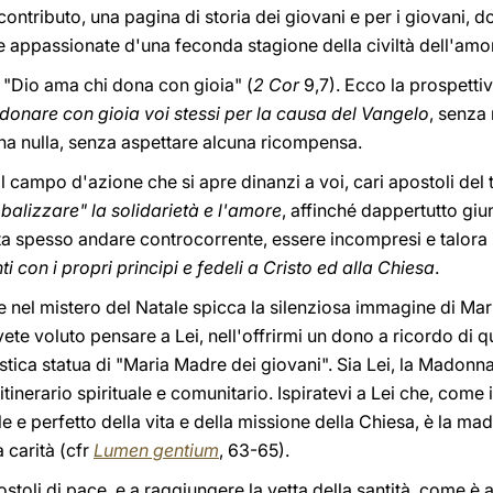
contributo, una pagina di storia dei giovani e per i giovani, 
appassionate d'una feconda stagione della civiltà dell'amo
 "Dio ama chi dona con gioia" (
2 Cor
9,7). Ecco la prospett
donare con gioia voi stessi per la causa del Vangelo
, senza
 ha nulla, senza aspettare alcuna ricompensa.
 campo d'azione che si apre dinanzi a voi, cari apostoli del t
balizzare" la solidarietà e l'amore
, affinché dappertutto giu
 spesso andare controcorrente, essere incompresi e talora 
ti con i propri principi e fedeli a Cristo ed alla Chiesa
.
o e nel mistero del Natale spicca la silenziosa immagine di Ma
te voluto pensare a Lei, nell'offrirmi un dono a ricordo di q
istica statua di "Maria Madre dei giovani". Sia Lei, la Madon
tinerario spirituale e comunitario. Ispiratevi a Lei che, come
e e perfetto della vita e della missione della Chiesa, è la madr
 carità (cfr
Lumen gentium
, 63-65).
ostoli di pace, e a raggiungere la vetta della santità, come è