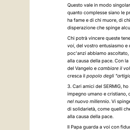
Questo vale in modo singolare 
quanto complesse siano le pro
ha fame e di chi muore, di ch
disperazione che spinge alcun
Chi potrà vincere queste ten
voi
, del vostro entusiasmo e
poc'anzi abbiamo ascoltato, h
alla causa della pace. Con la
del Vangelo e
cambiare il vol
cresca il
popolo degli "artigi
3. Cari amici del SERMIG, ho a
impegno umano e cristiano, 
nel nuovo millennio
. Vi sping
di solidarietà, come quelli 
alla causa della pace.
Il Papa guarda a voi con fidu