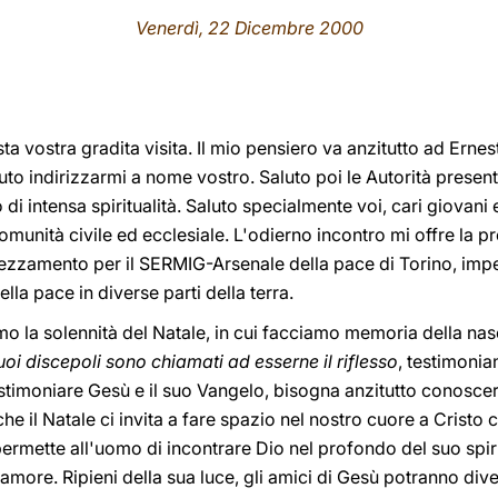
Venerdì, 22 Dicembre 2000
ta vostra gradita visita. Il mio pensiero va anzitutto ad Ernes
uto indirizzarmi a nome vostro. Saluto poi le Autorità presen
 intensa spiritualità. Saluto specialmente voi, cari giovani 
Comunità civile ed ecclesiale. L'odierno incontro mi offre la p
rezzamento per il SERMIG-Arsenale della pace di Torino, impe
lla pace in diverse parti della terra.
o la solennità del Natale, in cui facciamo memoria della nasci
suoi discepoli sono chiamati ad esserne il riflesso
, testimonia
stimoniare Gesù e il suo Vangelo, bisogna anzitutto conoscer
e il Natale ci invita a fare spazio nel nostro cuore a Cristo c
permette all'uomo di incontrare Dio nel profondo del suo spiri
amore. Ripieni della sua luce, gli amici di Gesù potranno dive