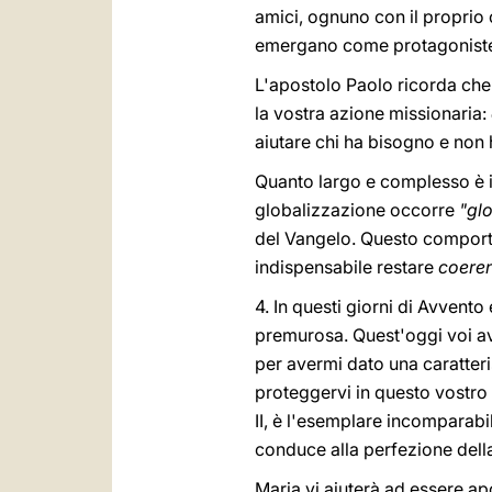
amici, ognuno con il proprio 
emergano come protagoniste 
L'apostolo Paolo ricorda che
la vostra azione missionaria:
aiutare chi ha bisogno e non
Quanto largo e complesso è il
globalizzazione occorre
"glo
del Vangelo. Questo comporta
indispensabile restare
coeren
4. In questi giorni di Avvent
premurosa. Quest'oggi voi ave
per avermi dato una caratter
proteggervi in questo vostro i
II, è l'esemplare incomparabil
conduce alla perfezione della
Maria vi aiuterà ad essere ap