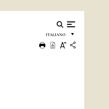
ITALIANO
FRANÇAIS
ENGLISH
ITALIANO
PORTUGUÊS
ESPAÑOL
DEUTSCH
POLSKI