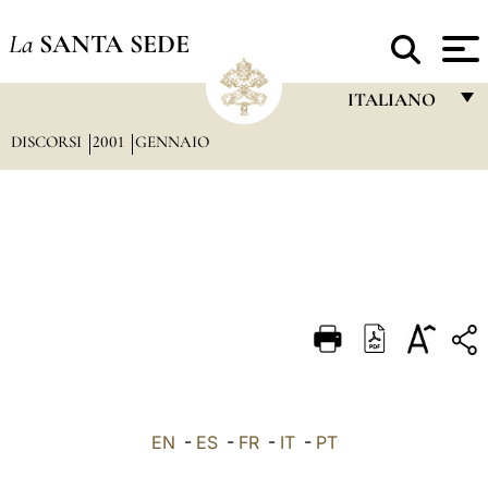
La
SANTA SEDE
ITALIANO
DISCORSI
2001
GENNAIO
FRANÇAIS
ENGLISH
ITALIANO
PORTUGUÊS
ESPAÑOL
DEUTSCH
POLSKI
العربيّة
EN
-
ES
-
FR
-
IT
-
PT
中文