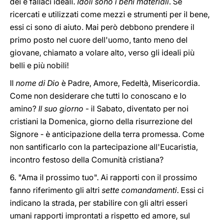
dei e fallaci ideali.
Idoli sono i beni materiali
. Se
ricercati e utilizzati come mezzi e strumenti per il bene,
essi ci sono di aiuto. Mai però debbono prendere il
primo posto nel cuore dell'uomo, tanto meno del
giovane, chiamato a volare alto, verso gli ideali più
belli e più nobili!
Il
nome di Dio
è Padre, Amore, Fedeltà, Misericordia.
Come non desiderare che tutti lo conoscano e lo
amino?
Il suo giorno
- il Sabato, diventato per noi
cristiani la Domenica, giorno della risurrezione del
Signore - è anticipazione della terra promessa. Come
non santificarlo con la partecipazione all'Eucaristia,
incontro festoso della Comunità cristiana?
6. "Ama il prossimo tuo". Ai rapporti con il prossimo
fanno riferimento gli altri
sette comandamenti
. Essi ci
indicano la strada, per stabilire con gli altri esseri
umani rapporti improntati a rispetto ed amore, sul