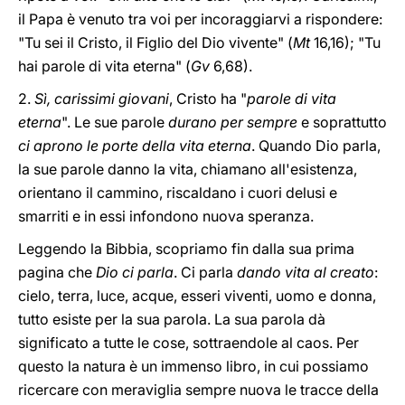
il Papa è venuto tra voi per incoraggiarvi a rispondere:
"Tu sei il Cristo, il Figlio del Dio vivente" (
Mt
16,16); "Tu
hai parole di vita eterna" (
Gv
6,68).
2.
Sì, carissimi giovani
, Cristo ha "
parole di vita
eterna
". Le sue parole
durano per sempre
e soprattutto
ci aprono le porte della vita eterna
. Quando Dio parla,
la sue parole danno la vita, chiamano all'esistenza,
orientano il cammino, riscaldano i cuori delusi e
smarriti e in essi infondono nuova speranza.
Leggendo la Bibbia, scopriamo fin dalla sua prima
pagina che
Dio ci parla
. Ci parla
dando vita al creato
:
cielo, terra, luce, acque, esseri viventi, uomo e donna,
tutto esiste per la sua parola. La sua parola dà
significato a tutte le cose, sottraendole al caos. Per
questo la natura è un immenso libro, in cui possiamo
ricercare con meraviglia sempre nuova le tracce della