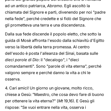
ad un antico patriarca,
Abramo
. Egli ascoltò la
chiamata del Signore e partì, divenendo per noi "padre
nella fede", perché credette e si fidò del Signore che
gli prometteva una terra e una discendenza.
Dalla sua fede discende il popolo eletto, che sotto la
guida di Mosè affronta l'esodo dalla schiavitù d'Egitto
verso la libertà della terra promessa. Al centro
dell'esodo è posta l'alleanza del Sinai, basata sulle
dieci parole di Dio
: il "decalogo", i "dieci
comandamenti". Sono "parole di vita eterna", perché
valgono sempre e perché danno la vita a chi le
osserva.
4. Cari amici! Un giorno un giovane, molto ricco,
chiese a Gesù: "Maestro, che cosa devo fare di buono
per ottenere la vita eterna?" (
Mt
19,16). E Gesù gli
rispose: "Se vuoi entrare nella vita, osserva i