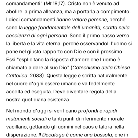
comandamenti" (
Mt
19,17). Cristo non è venuto ad
abolire la prima alleanza, ma a portarla a compimento.
I dieci comandamenti
hanno valore perenne
, perché
sono la
legge fondamentale dell'umanità, scritta nella
coscienza di ogni persona
. Sono il primo passo verso
la libertà e la vita eterna, perché osservandoli l'uomo si
pone nel giusto rapporto con Dio e con il prossimo.
Essi "esplicitano la risposta d'amore che l'uomo è
chiamato a dare al suo Dio" (
Catechismo della Chiesa
Cattolica
, 2083). Questa legge è scritta naturalmente
nel cuore d'ogni essere umano e va fedelmente
accolta ed eseguita. Deve diventare regola della
nostra quotidiana esistenza.
Nel mondo d'oggi si verificano
profondi e rapidi
mutamenti sociali
e tanti punti di riferimento morale
vacillano, gettando gli uomini nel caos e talora nella
disperazione.
Il Decalogo è come una bussola
, che in