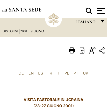
La
SANTA SEDE
ITALIANO
DISCORSI
2001
GIUGNO
FRANÇAIS
ENGLISH
ITALIANO
PORTUGUÊS
ESPAÑOL
DE
-
EN
-
ES
-
FR
-
IT
-
PL
-
PT
-
UK
DEUTSCH
POLSKI
العربيّة
VISITA PASTORALE IN UCRAINA
(23-27 GIUGNO 2001)
中文