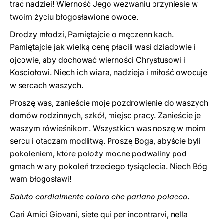
trać nadziei! Wierność Jego wezwaniu przyniesie w
twoim życiu błogosławione owoce.
Drodzy młodzi, Pamiętajcie o męczennikach.
Pamiętajcie jak wielką cenę płacili wasi dziadowie i
ojcowie, aby dochować wierności Chrystusowi i
Kościołowi. Niech ich wiara, nadzieja i miłość owocuje
w sercach waszych.
Proszę was, zanieście moje pozdrowienie do waszych
domów rodzinnych, szkół, miejsc pracy. Zanieście je
waszym rówieśnikom. Wszystkich was noszę w moim
sercu i otaczam modlitwą. Proszę Boga, abyście byli
pokoleniem, które położy mocne podwaliny pod
gmach wiary pokoleń trzeciego tysiąclecia. Niech Bóg
wam błogosławi!
Saluto cordialmente coloro che parlano polacco.
Cari Amici Giovani, siete qui per incontrarvi, nella