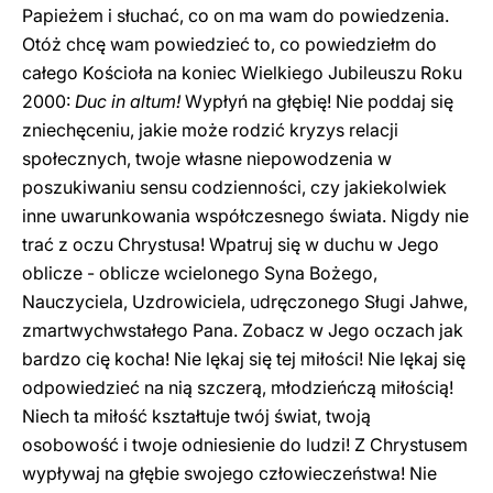
Papieżem i słuchać, co on ma wam do powiedzenia.
Otóż chcę wam powiedzieć to, co powiedziełm do
całego Kościoła na koniec Wielkiego Jubileuszu Roku
2000:
Duc in altum!
Wypłyń na głębię! Nie poddaj się
zniechęceniu, jakie może rodzić kryzys relacji
społecznych, twoje własne niepowodzenia w
poszukiwaniu sensu codzienności, czy jakiekolwiek
inne uwarunkowania współczesnego świata. Nigdy nie
trać z oczu Chrystusa! Wpatruj się w duchu w Jego
oblicze - oblicze wcielonego Syna Bożego,
Nauczyciela, Uzdrowiciela, udręczonego Sługi Jahwe,
zmartwychwstałego Pana. Zobacz w Jego oczach jak
bardzo cię kocha! Nie lękaj się tej miłości! Nie lękaj się
odpowiedzieć na nią szczerą, młodzieńczą miłością!
Niech ta miłość kształtuje twój świat, twoją
osobowość i twoje odniesienie do ludzi! Z Chrystusem
wypływaj na głębie swojego człowieczeństwa! Nie