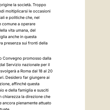
origine la società. Troppo
di moltiplicarsi le occasioni
iali e politiche che, nel
ene comune a operare
ella vita umana, del
iglia anche in questa
va presenza sui fronti della
desto Convegno promosso dalla
dal Servizio nazionale per il
i svolgerà a Roma dal 18 al 20
ari. Desidero far giungere ai
izione, affinché questa
o e della famiglia e susciti
on chiarezza la direzione che
ede ancora pienamente attuato
tuate.