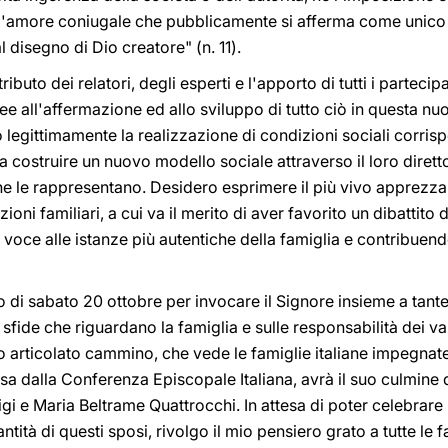
 d'amore coniugale che pubblicamente si afferma come unico 
l disegno di Dio creatore" (n. 11).
ibuto dei relatori, degli esperti e l'apporto di tutti i parteci
ee all'affermazione ed allo sviluppo di tutto ciò in questa nu
o legittimamente la realizzazione di condizioni sociali corrisp
 a costruire un nuovo modello sociale attraverso il loro dirett
che le rappresentano. Desidero esprimere il più vivo apprezz
ioni familiari, a cui va il merito di aver favorito un dibattito d
voce alle istanze più autentiche della famiglia e contribuendo
ro di sabato 20 ottobre per invocare il Signore insieme a tan
e sfide che riguardano la famiglia e sulle responsabilità dei va
to articolato cammino, che vede le famiglie italiane impegnate 
sa dalla Conferenza Episcopale Italiana, avrà il suo culmine
igi e Maria Beltrame Quattrocchi. In attesa di poter celebrare
antità di questi sposi, rivolgo il mio pensiero grato a tutte le