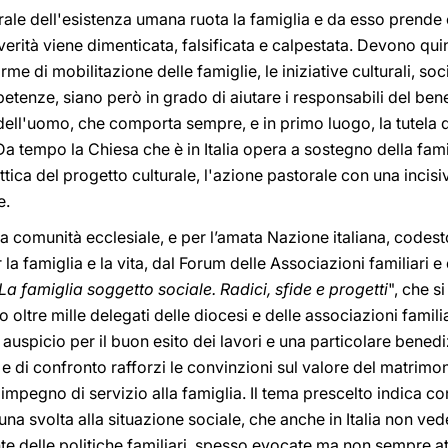
ale dell'esistenza umana ruota la famiglia e da esso prende 
erità viene dimenticata, falsificata e calpestata. Devono quin
orme di mobilitazione delle famiglie, le iniziative culturali, soc
mpetenze, siano però in grado di aiutare i responsabili del b
ell'uomo, che comporta sempre, e in primo luogo, la tutela d
Da tempo la Chiesa che è in Italia opera a sostegno della fam
tica del progetto culturale, l'azione pastorale con una incisi
e.
r la comunità ecclesiale, e per l’amata Nazione italiana, co
 famiglia e la vita, dal Forum delle Associazioni familiari e 
La famiglia soggetto sociale. Radici, sfide e progetti
", che s
 oltre mille delegati delle diocesi e delle associazioni famili
 auspicio per il buon esito dei lavori e una particolare bened
 di confronto rafforzi le convinzioni sul valore del matrimoni
impegno di servizio alla famiglia. Il tema prescelto indica c
na svolta alla situazione sociale, che anche in Italia non v
te delle politiche familiari, spesso evocate ma non sempre at