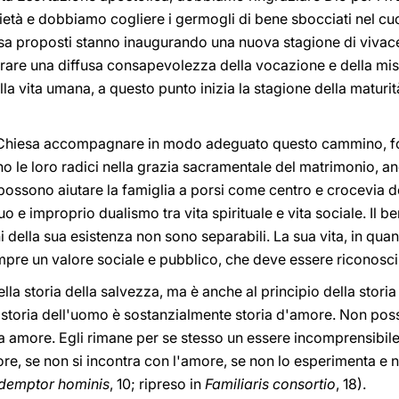
cietà e dobbiamo cogliere i germogli di bene sbocciati nel cuo
ssa proposti stanno inaugurando una nuova stagione di vivac
urare una diffusa consapevolezza della vocazione e della mis
a vita umana, a questo punto inizia la stagione della maturità
a Chiesa accompagnare in modo adeguato questo cammino, for
no le loro radici nella grazia sacramentale del matrimonio, anc
 possono aiutare la famiglia a porsi come centro e crocevia del
 e improprio dualismo tra vita spirituale e vita sociale. Il b
i della sua esistenza non sono separabili. La sua vita, in qua
mpre un valore sociale e pubblico, che deve essere riconosci
della storia della salvezza, ma è anche al principio della stor
a storia dell'uomo è sostanzialmente storia d'amore. Non po
amore. Egli rimane per se stesso un essere incomprensibile, 
ore, se non si incontra con l'amore, se non lo esperimenta e n
demptor hominis
, 10; ripreso in
Familiaris consortio
, 18).