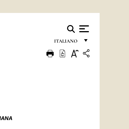
ITALIANO
FRANÇAIS
ENGLISH
ITALIANO
PORTUGUÊS
ESPAÑOL
DEUTSCH
IANA
POLSKI