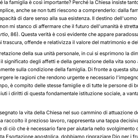
 la famiglia è così importante? Perché la Chiesa insiste tant
emplice, anche se non tutti riescono a comprenderlo: dalla fam
 capacità di dare senso alla sua esistenza. Il destino dell'uom
non mi stanco di affermare che il futuro dell'umanità è strett
rtio
, 86). Questa verità è così evidente che appare paradoss
i trascura, offende e relativizza il valore del matrimonio e del
pretazione della sua unità personale, in cui si esprimono la d
, il significato degli affetti e della generazione della vita sono
mente sulla condizione della famiglia. Di fronte a questa sit
rgere le ragioni che rendono urgente e necessario l'impegno di
empo, è compito delle stesse famiglie e di tutte le persone d
ti i diritti di questa fondamentale istituzione sociale, a vanta
 segnato la vita della Chiesa nel suo cammino di attuazione del
a raccolto il prezioso lavoro, rappresenta una tappa decisiva
e di ciò che è necessario fare per aiutarla nello svolgimento de
sta Esortazione apostolica, dobbiamo ringraziare Dio per i fr