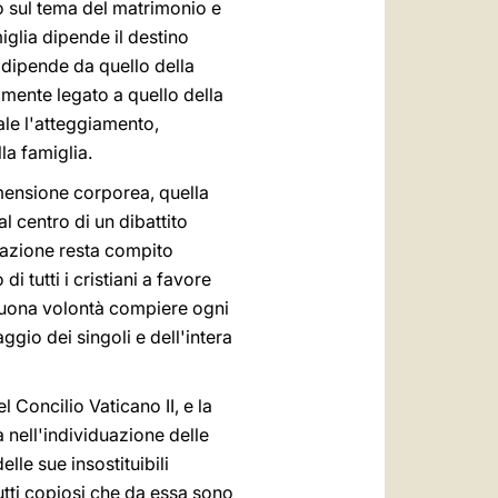
o sul tema del matrimonio e
iglia dipende il destino
o dipende da quello della
amente legato a quello della
ale l'atteggiamento,
la famiglia.
imensione corporea, quella
 al centro di un dibattito
uazione resta compito
 tutti i cristiani a favore
i buona volontà compiere ogni
ggio dei singoli e dell'intera
 Concilio Vaticano II, e la
 nell'individuazione delle
lle sue insostituibili
utti copiosi che da essa sono