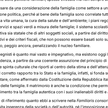
ssare da una considerazione della famiglia come settore a un
zione politica, perché al bene della famiglia sono correlate tut
la vita umana, la cura della salute e dell'ambiente; i piani reg
servizi e spazi verdi a misura delle famiglie; il sistema scolas
ativa sia statale che di altri soggetti sociali, a partire dal diritt
ivi e dei criteri fiscali, che non possono essere basati solo 
 o, peggio ancora, penalizzando il nucleo familiare.
nvegnisti è quanto mai vasto e impegnativo, ma esistono oggi 
ndenza, a partire da una coerente assunzione del principio di s
 spinta culturale che riporti al centro della stima e dell'attenzi
corretto rapporto tra lo Stato e la famiglia, infatti, si fonda su
tare, come affermato dalla Costituzione della Repubblica ital
 delle famiglie. Il matrimonio è anche la condizione che perme
mento tra la famiglia autentica con i suoi inalienabili diritti 
di riferimento quanto ebbi a scrivere nella
Familiaris consor
ta ingerenza della società o dell'autorità, né l'imposizione 