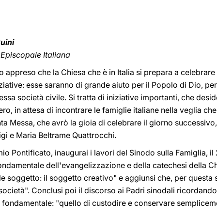
uini
Episcopale Italiana
appreso che la Chiesa che è in Italia si prepara a celebrare i
iziative: esse saranno di grande aiuto per il Popolo di Dio, per
stessa società civile. Si tratta di iniziative importanti, che d
ro, in attesa di incontrare le famiglie italiane nella veglia che
ta Messa, che avrò la gioia di celebrare il giorno successivo,
igi e Maria Beltrame Quattrocchi.
o Pontificato, inaugurai i lavori del Sinodo sulla Famiglia, il
fondamentale dell'evangelizzazione e della catechesi della C
le soggetto: il soggetto creativo" e aggiunsi che, per questa 
 società". Conclusi poi il discorso ai Padri sinodali ricordando 
o fondamentale: "quello di custodire e conservare semplicem