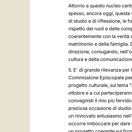
Attorno a questo nucleo centr
spesso, ancora oggi, questa v
di studio e di riflessione, le f
rispetto dei ruoli e delle co
coerentemente con la verità d
matrimonio e della famiglia. 
direzione, coniugando, nell'ot
cultura e della comunicazion
5. E' di grande rilevanza pe
Commissione Episcopale per la
progetto culturale, sul tema "
ottobre e a cui parteciperanno
convegnisti il mio più fervido
preziosa occasione di studio e
un rinnovato entusiasmo nell'
occorre imboccare per dare u
un progetto coerente sul fron