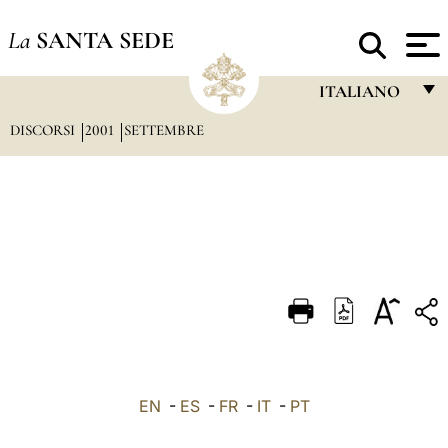
La
SANTA SEDE
ITALIANO
DISCORSI
2001
SETTEMBRE
FRANÇAIS
ENGLISH
ITALIANO
PORTUGUÊS
ESPAÑOL
DEUTSCH
POLSKI
العربيّة
EN
-
ES
-
FR
-
IT
-
PT
中文