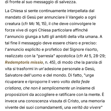
di fronte al suo messaggio di salvezza.
La Chiesa si sente continuamente interpellata dal
mandato di Gesù per annunciare il Vangelo a ogni
creatura (cfr
Mc
16, 15), il che deve coinvolgere le
forze vive di ogni Chiesa particolare affinché
l'annuncio giunga a tutti gli ambiti della vita umana. A
tal fine il messaggio deve essere chiaro e preciso:
l'annuncio esplicito e profetico del Signore risorto,
realizzato con la "parresía" apostolica (cfr
At
5, 28-29;
Redemptoris missio
, n. 45), di modo che la parola di
vita si trasformi in un'adesione personale a Gesù,
Salvatore dell'uomo e del mondo. Di fatto, "urge
ricuperare e riproporre il vero volto
della fede
cristiana, che non è semplicemente
un insieme di
proposizioni da accogliere e ratificare con la mente. È
invece una conoscenza vissuta di Cristo, una memoria
vivente dei suoi comandamenti, una
verità da vivere
"