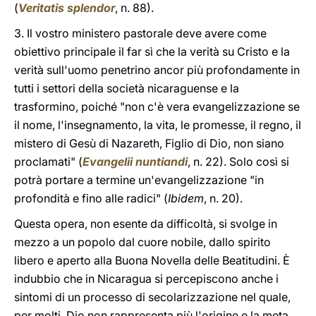
(
Veritatis splendor
, n. 88).
3. Il vostro ministero pastorale deve avere come
obiettivo principale il far sì che la verità su Cristo e la
verità sull'uomo penetrino ancor più profondamente in
tutti i settori della società nicaraguense e la
trasformino, poiché "non c'è vera evangelizzazione se
il nome, l'insegnamento, la vita, le promesse, il regno, il
mistero di Gesù di Nazareth, Figlio di Dio, non siano
proclamati" (
Evangelii nuntiandi
, n. 22). Solo così si
potrà portare a termine un'evangelizzazione "in
profondità e fino alle radici" (
Ibidem
, n. 20).
Questa opera, non esente da difficoltà, si svolge in
mezzo a un popolo dal cuore nobile, dallo spirito
libero e aperto alla Buona Novella delle Beatitudini. È
indubbio che in Nicaragua si percepiscono anche i
sintomi di un processo di secolarizzazione nel quale,
per molti, Dio non rappresenta più l'origine e la meta,