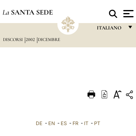
La
SANTA SEDE
ITALIANO
DISCORSI
2002
DICEMBRE
FRANÇAIS
ENGLISH
ITALIANO
PORTUGUÊS
ESPAÑOL
DEUTSCH
POLSKI
العربيّة
DE
-
EN
-
ES
-
FR
-
IT
-
PT
中文