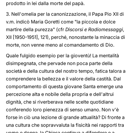
prodotto in lei dalla morte del papà.
3. Nell'omelia per la canonizzazione, il Papa Pio XII di
v.m. indicò Maria Goretti come "la piccola e dolce
martire della purezza" (cfr
Discorsi e Radiomessaggi
,
XII [1950-1951], 121), perché, nonostante la minaccia di
morte, non venne meno al comandamento di Dio.
Quale fulgido esempio per la gioventù! La mentalità
disimpegnata, che pervade non poca parte della
società e della cultura del nostro tempo, fatica talora a
comprendere la bellezza e il valore della castità. Dal
comportamento di questa giovane Santa emerge una
percezione alta e nobile della propria e dell'altrui
dignità, che si riverberava nelle scelte quotidiane
conferendo loro pienezza di senso umano. Non v'è
forse in ciò una lezione di grande attualità? Di fronte a
una cultura che sopravvaluta la fisicità nei rapporti tra
uomo e donna, la Chiesa continua a difendere e a