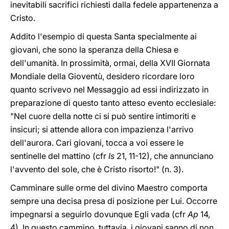
inevitabili sacrifici richiesti dalla fedele appartenenza a
Cristo.
Addito l'esempio di questa Santa specialmente ai
giovani, che sono la speranza della Chiesa e
dell'umanità. In prossimità, ormai, della XVII Giornata
Mondiale della Gioventù, desidero ricordare loro
quanto scrivevo nel Messaggio ad essi indirizzato in
preparazione di questo tanto atteso evento ecclesiale:
"Nel cuore della notte ci si può sentire intimoriti e
insicuri; si attende allora con impazienza l'arrivo
dell'aurora. Cari giovani, tocca a voi essere le
sentinelle del mattino (cfr
Is
21, 11-12), che annunciano
l'avvento del sole, che è Cristo risorto!" (n. 3).
Camminare sulle orme del divino Maestro comporta
sempre una decisa presa di posizione per Lui. Occorre
impegnarsi a seguirlo dovunque Egli vada (cfr
Ap
14,
4). In questo cammino, tuttavia, i giovani sanno di non