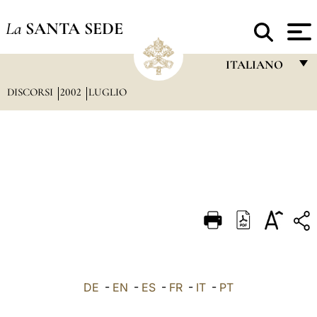
La
SANTA SEDE
ITALIANO
DISCORSI
2002
LUGLIO
FRANÇAIS
ENGLISH
ITALIANO
PORTUGUÊS
ESPAÑOL
DEUTSCH
POLSKI
العربيّة
DE
-
EN
-
ES
-
FR
-
IT
-
PT
中文