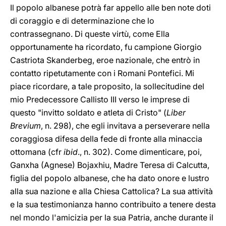
Il popolo albanese potrà far appello alle ben note doti
di coraggio e di determinazione che lo
contrassegnano. Di queste virtù, come Ella
opportunamente ha ricordato, fu campione Giorgio
Castriota Skanderbeg, eroe nazionale, che entrò in
contatto ripetutamente con i Romani Pontefici. Mi
piace ricordare, a tale proposito, la sollecitudine del
mio Predecessore Callisto III verso le imprese di
questo "invitto soldato e atleta di Cristo" (
Liber
Brevium
, n. 298), che egli invitava a perseverare nella
coraggiosa difesa della fede di fronte alla minaccia
ottomana (cfr
ibid
., n. 302). Come dimenticare, poi,
Ganxha (Agnese) Bojaxhiu, Madre Teresa di Calcutta,
figlia del popolo albanese, che ha dato onore e lustro
alla sua nazione e alla Chiesa Cattolica? La sua attività
e la sua testimonianza hanno contribuito a tenere desta
nel mondo l'amicizia per la sua Patria, anche durante il