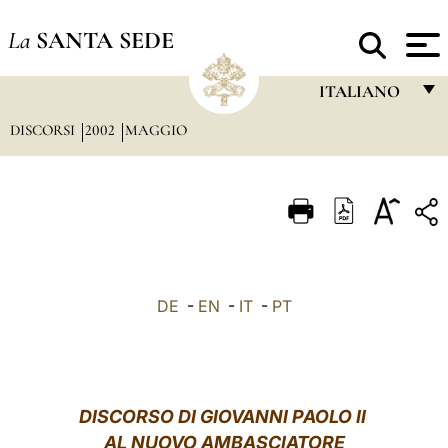
La
SANTA SEDE
ITALIANO
DISCORSI
2002
MAGGIO
FRANÇAIS
ENGLISH
ITALIANO
PORTUGUÊS
ESPAÑOL
DE
-
EN
-
IT
-
PT
DEUTSCH
POLSKI
العربيّة
DISCORSO DI GIOVANNI PAOLO II
AL NUOVO AMBASCIATORE
中文