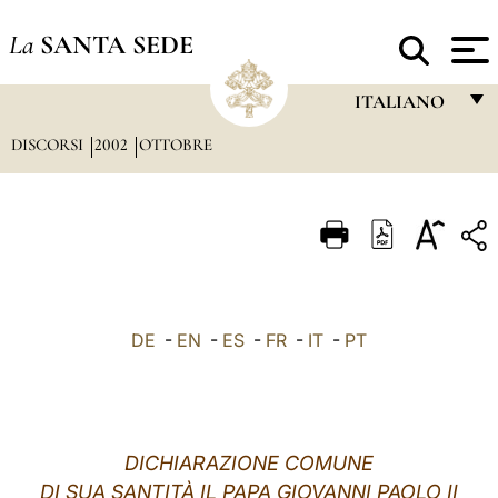
La
SANTA SEDE
ITALIANO
DISCORSI
2002
OTTOBRE
FRANÇAIS
ENGLISH
ITALIANO
PORTUGUÊS
ESPAÑOL
DE
-
EN
-
ES
-
FR
-
IT
-
PT
DEUTSCH
POLSKI
العربيّة
DICHIARAZIONE COMUNE
DI SUA SANTITÀ IL PAPA GIOVANNI PAOLO II
中文