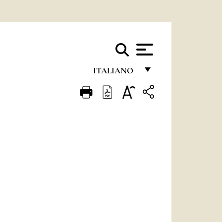
ITALIANO
FRANÇAIS
ENGLISH
ITALIANO
PORTUGUÊS
ESPAÑOL
DEUTSCH
POLSKI