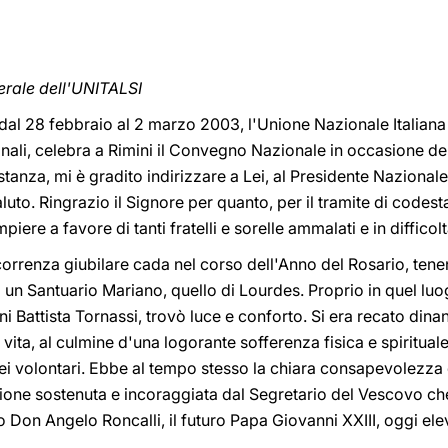
erale dell'UNITALSI
 dal 28 febbraio al 2 marzo 2003, l'Unione Nazionale Italian
nali, celebra a Rimini il Convegno Nazionale in occasione del
ostanza, mi è gradito indirizzare a Lei, al Presidente Nazionale, 
saluto. Ringrazio il Signore per quanto, per il tramite di code
ere a favore di tanti fratelli e sorelle ammalati e in difficolt
icorrenza giubilare cada nel corso dell'Anno del Rosario, tene
 un Santuario Mariano, quello di Lourdes. Proprio in quel lu
ni Battista Tornassi, trovò luce e conforto. Si era recato dinan
la vita, al culmine d'una logorante sofferenza fisica e spiritua
ei volontari. Ebbe al tempo stesso la chiara consapevolezza 
azione sostenuta e incoraggiata dal Segretario del Vescovo c
Don Angelo Roncalli, il futuro Papa Giovanni XXIII, oggi eleva