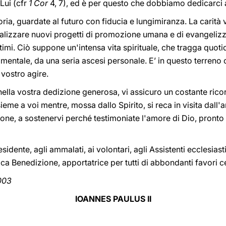
Lui (cfr
1 Cor
4, 7), ed è per questo che dobbiamo dedicarci a
toria, guardate al futuro con fiducia e lungimiranza. La carità
ealizzare nuovi progetti di promozione umana e di evangelizz
ltimi. Ciò suppone un'intensa vita spirituale, che tragga quot
amentale, da una seria ascesi personale. E’ in questo terreno
 vostro agire.
nella vostra dedizione generosa, vi assicuro un costante rico
eme a voi mentre, mossa dallo Spirito, si reca in visita dall'a
zione, a sostenervi perché testimoniate l'amore di Dio, pront
esidente, agli ammalati, ai volontari, agli Assistenti ecclesiasti
ca Benedizione, apportatrice per tutti di abbondanti favori ce
003
IOANNES PAULUS II