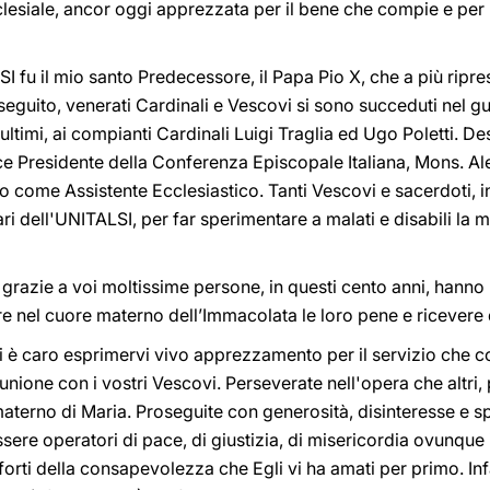
lesiale, ancor oggi apprezzata per il bene che compie e per l
I fu il mio santo Predecessore, il Papa Pio X, che a più ripre
 seguito, venerati Cardinali e Vescovi si sono succeduti nel g
 ultimi, ai compianti Cardinali Luigi Traglia ed Ugo Poletti. 
ce Presidente della Conferenza Episcopale Italiana, Mons. Ales
 come Assistente Ecclesiastico. Tanti Vescovi e sacerdoti, in 
ri dell'UNITALSI, per far sperimentare a malati e disabili la 
e, grazie a voi moltissime persone, in questi cento anni, hanno 
re nel cuore materno dell’Immacolata le loro pene e ricevere d
mi è caro esprimervi vivo apprezzamento per il servizio che c
one con i vostri Vescovi. Perseverate nell'opera che altri, 
aterno di Maria. Proseguite con generosità, disinteresse e spi
sere operatori di pace, di giustizia, di misericordia ovunque 
forti della consapevolezza che Egli vi ha amati per primo. Inf