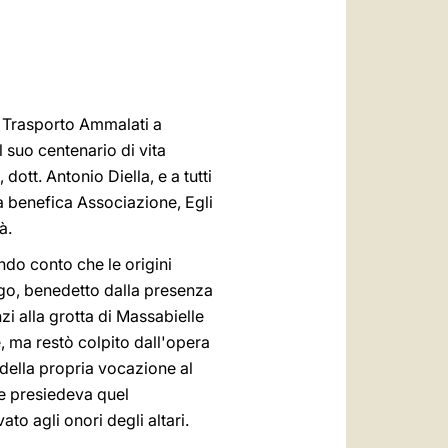
العربيّة
中文
LATINE
a Trasporto Ammalati a
 suo centenario di vita
dott. Antonio Diella, e a tutti
sta benefica Associazione, Egli
à.
ndo conto che le origini
ogo, benedetto dalla presenza
zi alla grotta di Massabielle
le, ma restò colpito dall'opera
della propria vocazione al
he presiedeva quel
to agli onori degli altari.