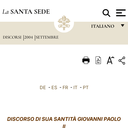
La
SANTA SEDE
ITALIANO
DISCORSI
2004
SETTEMBRE
FRANÇAIS
ENGLISH
ITALIANO
PORTUGUÊS
ESPAÑOL
DE
-
ES
-
FR
-
IT
-
PT
DEUTSCH
POLSKI
العربيّة
DISCORSO DI SUA SANTITÀ GIOVANNI PAOLO
II
中文