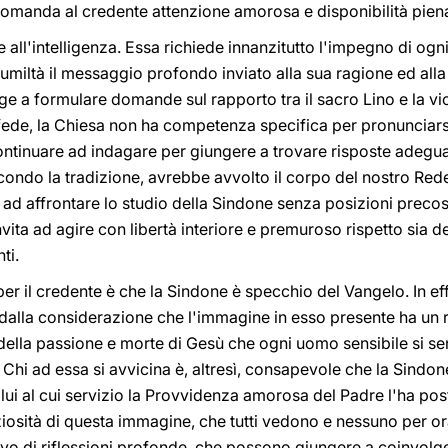
omanda al credente attenzione amorosa e disponibilità piena
all'intelligenza. Essa richiede innanzitutto l'impegno di ogni
umiltà il messaggio profondo inviato alla sua ragione ed alla 
ge a formulare domande sul rapporto tra il sacro Lino e la v
 fede, la Chiesa non ha competenza specifica per pronunciarsi 
 continuare ad indagare per giungere a trovare risposte adegua
ondo la tradizione, avrebbe avvolto il corpo del nostro Re
 ad affrontare lo studio della Sindone senza posizioni precost
 invita ad agire con libertà interiore e premuroso rispetto sia 
ti.
er il credente è che la Sindone è specchio del Vangelo. In effet
 dalla considerazione che l'immagine in esso presente ha un
della passione e morte di Gesù che ogni uomo sensibile si se
i ad essa si avvicina è, altresì, consapevole che la Sindone 
ui al cui servizio la Provvidenza amorosa del Padre l'ha posta
iosità di questa immagine, che tutti vedono e nessuno per or
o di riflessioni profonde, che possono giungere a coinvolger