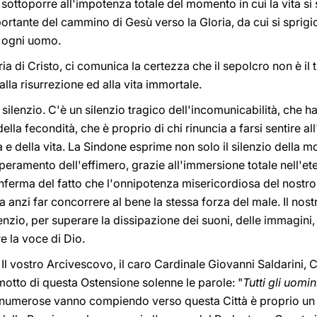
ottoporre all'impotenza totale del momento in cui la vita si 
rtante del cammino di Gesù verso la Gloria, da cui si sprigi
i ogni uomo.
ria di Cristo, ci comunica la certezza che il sepolcro non è il
alla risurrezione ed alla vita immortale.
silenzio. C'è un silenzio tragico dell'incomunicabilità, che 
 della fecondità, che è proprio di chi rinuncia a farsi sentire a
à e della vita. La Sindone esprime non solo il silenzio della m
eramento dell'effimero, grazie all'immersione totale nell'et
ferma del fatto che l'onnipotenza misericordiosa del nostro
 anzi far concorrere al bene la stessa forza del male. Il nos
lenzio, per superare la dissipazione dei suoni, delle immagini
e la voce di Dio.
e! Il vostro Arcivescovo, il caro Cardinale Giovanni Saldarini,
tto di questa Ostensione solenne le parole: "
Tutti gli uomi
lle numerose vanno compiendo verso questa Città è proprio un