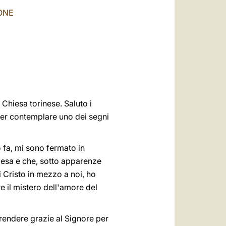
العربيّة
ONE
中文
LATINE
 Chiesa torinese. Saluto i
per contemplare uno dei segni
 fa, mi sono fermato in
hiesa e che, sotto apparenze
i Cristo in mezzo a noi, ho
e il mistero dell'amore del
 rendere grazie al Signore per