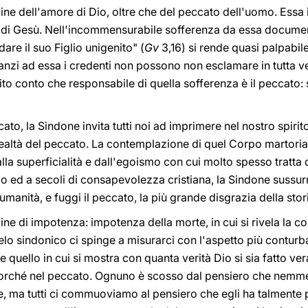
e dell'amore di Dio, oltre che del peccato dell'uomo. Essa i
e di Gesù. Nell'incommensurabile sofferenza da essa documen
are il suo Figlio unigenito" (
Gv
3,16) si rende quasi palpabil
nzi ad essa i credenti non possono non esclamare in tutta ve
bito conto che responsabile di quella sofferenza è il peccato: 
to, la Sindone invita tutti noi ad imprimere nel nostro spirito
ealtà del peccato. La contemplazione di quel Corpo martoria
la superficialità e dall'egoismo con cui molto spesso tratta 
o ed a secoli di consapevolezza cristiana, la Sindone sussurra
manità, e fuggi il peccato, la più grande disgrazia della stor
ne di impotenza: impotenza della morte, in cui si rivela la 
 telo sindonico ci spinge a misurarci con l'aspetto più conturb
e quello in cui si mostra con quanta verità Dio si sia fatto
fuorché nel peccato. Ognuno è scosso dal pensiero che nemmen
rte, ma tutti ci commuoviamo al pensiero che egli ha talmente 