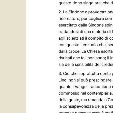
questo dono singolare, che d
2. La Sindone è provocazione 
ricercatore, per cogliere con 
esercitato dalla Sindone spin
trattandosi di una materia di
agli scienziati il compito di
con questo Lenzuolo che, sec
dalla croce. La Chiesa esorta
risultati che tali non sono; li
sia della sensibilità dei creden
3. Ciò che soprattutto conta p
Lino, non si può prescindere
quanto i Vangeli raccontano 
commosso nel contemplarla. Ch
della gente, ma rimanda a Col
la consapevolezza della prez
persona pensosa essa è motiv