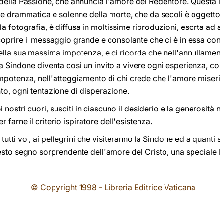
 della Passione, che annuncia l'amore del Redentore. Questa 
 drammatica e solenne della morte, che da secoli è oggetto di
la fotografia, è diffusa in moltissime riproduzioni, esorta ad
scoprire il messaggio grande e consolante che ci è in essa co
la sua massima impotenza, e ci ricorda che nell'annullament
a Sindone diventa così un invito a vivere ogni esperienza, c
mpotenza, nell'atteggiamento di chi crede che l'amore miseri
o, ogni tentazione di disperazione.
i nostri cuori, susciti in ciascuno il desiderio e la generosità
farne il criterio ispiratore dell'esistenza.
tutti voi, ai pellegrini che visiteranno la Sindone ed a quanti
uesto segno sorprendente dell'amore del Cristo, una speciale
© Copyright 1998 - Libreria Editrice Vaticana