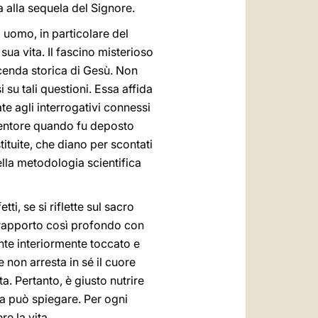
 alla sequela del Signore.
 uomo, in particolare del
sua vita. Il fascino misterioso
icenda storica di Gesù. Non
su tali questioni. Essa affida
te agli interrogativi connessi
dentore quando fu deposto
ituite, che diano per scontati
della metodologia scientifica
ti, se si riflette sul sacro
 rapporto così profondo con
nte interiormente toccato e
non arresta in sé il cuore
. Pertanto, è giusto nutrire
a può spiegare. Per ogni
e la vita.