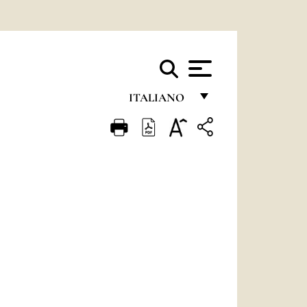
ITALIANO
FRANÇAIS
ENGLISH
ITALIANO
PORTUGUÊS
ESPAÑOL
DEUTSCH
POLSKI