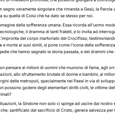
un segno veramente singolare che rimanda a Gesù, la Parola ve
a su quella di Colui che ha dato se stesso per noi.
l'immagine della sofferenza umana. Essa ricorda all'uomo mode
cnologiche, il dramma di tanti fratelli, e lo invita ad interrog
L'impronta del corpo martoriato del Crocifisso, testimoniand
e morte ai suoi simili, si pone come l'icona della sofferenza d
agedie che hanno segnato la storia passata, e dei drammi che
n pensare ai milioni di uomini che muoiono di fame, agli orror
zioni, allo sfruttamento brutale di donne e bambini, ai milio
 margini delle metropoli, specialmente nei Paesi in via di svil
 possono godere degli elementari diritti civili, le vittime dell
minali?
tuazioni, la Sindone non solo ci spinge ad uscire dal nostro
 che, santificato dal sacrificio di Cristo, genera salvezza per 