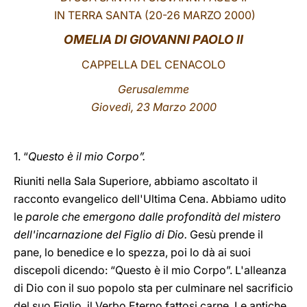
IN TERRA SANTA (20-26 MARZO 2000)
LATINE
OMELIA DI GIOVANNI PAOLO II
CAPPELLA DEL CENACOLO
Gerusalemme
Giovedì, 23 Marzo 2000
1. “
Questo è il mio Corpo”.
Riuniti nella Sala Superiore, abbiamo ascoltato il
racconto evangelico dell'Ultima Cena. Abbiamo udito
le
parole che emergono dalle profondità del mistero
dell'incarnazione del Figlio di Dio.
Gesù prende il
pane, lo benedice e lo spezza, poi lo dà ai suoi
discepoli dicendo: “Questo è il mio Corpo”. L'alleanza
di Dio con il suo popolo sta per culminare nel sacrificio
del suo Figlio, il Verbo Eterno fattosi carne. Le antiche