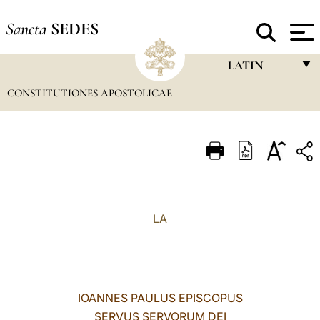
Sancta
SEDES
LATIN
CONSTITUTIONES APOSTOLICAE
FRANÇAIS
ENGLISH
ITALIANO
PORTUGUÊS
ESPAÑOL
LA
DEUTSCH
POLSKI
العربيّة
IOANNES PAULUS EPISCOPUS
SERVUS SERVORUM DEI
中文