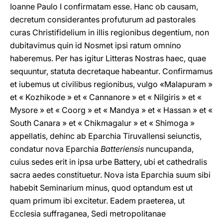
Ioanne Paulo I confirmatam esse. Hanc ob causam,
decretum considerantes profuturum ad pastorales
curas Christifidelium in illis regionibus degentium, non
dubitavimus quin id Nosmet ipsi ratum omnino
haberemus. Per has igitur Litteras Nostras haec, quae
sequuntur, statuta decretaque habeantur. Confirmamus
et iubemus ut civilibus regionibus, vulgo «Malapuram »
et « Kozhikode » et « Cannanore » et « Nilgiris » et «
Mysore » et « Coorg » et « Mandya » et « Hassan » et «
South Canara » et « Chikmagalur » et « Shimoga »
appellatis, dehinc ab Eparchia Tiruvallensi seiunctis,
condatur nova Eparchia
Batteriensis
nuncupanda,
cuius sedes erit in ipsa urbe Battery, ubi et cathedralis
sacra aedes constituetur. Nova ista Eparchia suum sibi
habebit Seminarium minus, quod optandum est ut
quam primum ibi excitetur. Eadem praeterea, ut
Ecclesia suffraganea, Sedi metropolitanae