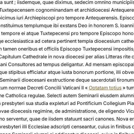
sita sunt ; iisdemque, quae diximus, sedecim omnino municipiis 
uxtepecensem cognominandam et archidioecesi Antequeren
icimus iuri Archiepiscopi pro tempore Antequerensis. Epis
nstituimus templumque ibi exstans Deo in honorem S. Ioann
empore ei atque Tuxtepecensi pro tempore Episcopo honores
ege ecclesiastica ad cetera pertinent templa dioecesium cathe
m tamen oneribus et officiis Episcopo Tuxtepecensi impositis
pitulum Cathedrale in nova dioecesi per alias Litteras rite c
esani Consultores ad tempus deligantur. Ad mensam episcopal
ue stipibus efficiatur atque iusta bonorum portione, illi obv
 Seminarii dioecesani exstructione deque sacerdotali tironum 
um norrnae Decreti Concilii Vaticani II «
Optatam totius
» tum
ne Catholica regulae. Selecti autem Seminarii eiusdem alumni 
n presbyteri sua studia expleturi ad Pontificium Collegium
ovae dioecesis regimine, de administratione, de eligendo Vic
ino serventur, quae de iisdem statuunt sacri canones. Nova e
esbyteri illi Ecclesiae adscripti censeantur, cuius in finibus