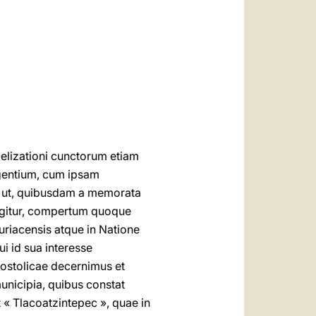
العربيّة
中文
LATINE
elizationi cunctorum etiam
degentium, cum ipsam
 ut, quibusdam a memorata
 igitur, compertum quoque
auriacensis atque in Natione
i id sua interesse
postolicae decernimus et
nicipia, quibus constat
 « Tlacoatzintepec », quae in