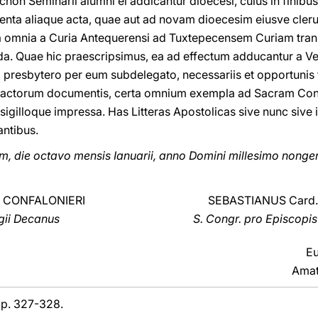
necnon Seminarii alumni ei addicantur dioecesi, cuius in finib
ta aliaque acta, quae aut ad novam dioecesim eiusve clerum
ea omnia a Curia Antequerensi ad Tuxtepecensem Curiam tran
nda. Quae hic praescripsimus, ea ad effectum adducantur a V
 presbytero per eum subdelegato, necessariis et opportunis f
e actorum documentis, certa omnium exempla ad Sacram Co
sigilloque impressa. Has Litteras Apostolicas sive nunc sive
antibus.
, die octavo mensis Ianuarii, anno Domini millesimo nong
 CONFALONIERI
SEBASTIANUS Card.
gii Decanus
S. Congr. pro Episcopis
Eu
Amat
 pp. 327-328.