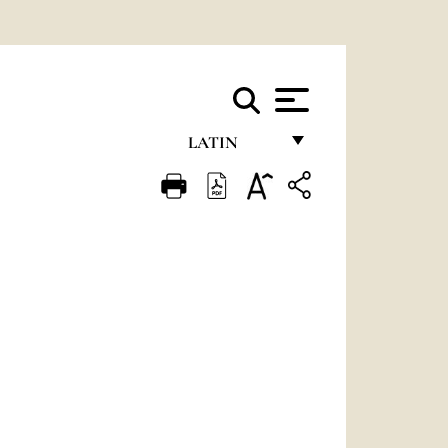
LATIN
FRANÇAIS
ENGLISH
ITALIANO
PORTUGUÊS
ESPAÑOL
DEUTSCH
POLSKI