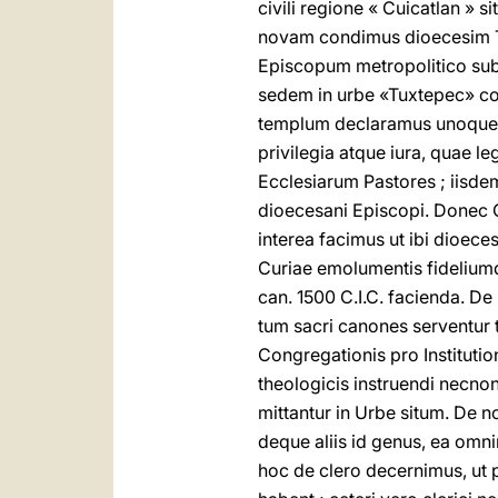
civili regione « Cuicatlan » 
novam condimus dioecesim T
Episcopum metropolitico sub
sedem in urbe «Tuxtepec» co
templum declaramus unoque t
privilegia atque iura, quae l
Ecclesiarum Pastores ; iisde
dioecesani Episcopi. Donec Ca
interea facimus ut ibi dioec
Curiae emolumentis fideliumq
can. 1500 C.I.C. facienda. De
tum sacri canones serventur t
Congregationis pro Institutio
theologicis instruendi necno
mittantur in Urbe situm. De n
deque aliis id genus, ea omn
hoc de clero decernimus, ut pr