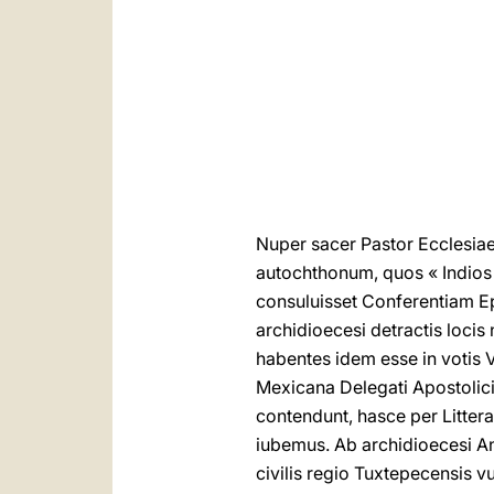
Nuper sacer Pastor Ecclesiae
autochthonum, quos « Indios »
consuluisset Conferentiam 
archidioecesi detractis loci
habentes idem esse in votis V
Mexicana Delegati Apostolici,
contendunt, hasce per Litter
iubemus. Ab archidioecesi A
civilis regio Tuxtepecensis v