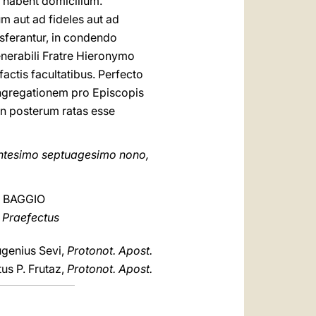
us habent domicilium.
 aut ad fideles aut ad
sferantur, in condendo
enerabili Fratre Hieronymo
actis facultatibus. Perfecto
ngregationem pro Episcopis
 in posterum ratas esse
entesimo septuagesimo nono,
 BAGGIO
 Praefectus
genius Sevi,
Protonot. Apost.
us P. Frutaz,
Protonot. Apost.