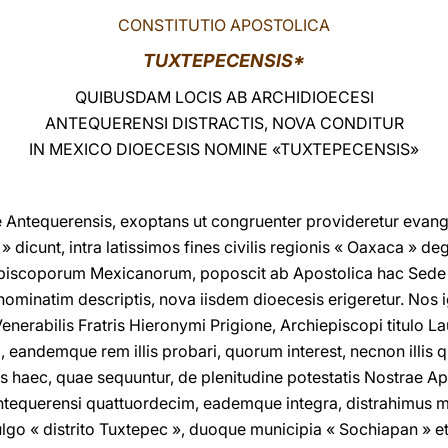
CONSTITUTIO APOSTOLICA
TUXTEPECENSIS*
QUIBUSDAM LOCIS AB ARCHIDIOECESI
ANTEQUERENSI DISTRACTIS, NOVA CONDITUR
IN MEXICO DIOECESIS NOMINE «TUXTEPECENSIS»
 Antequerensis, exoptans ut congruenter provideretur evang
 dicunt, intra latissimos fines civilis regionis « Oaxaca » 
Episcoporum Mexicanorum, poposcit ab Apostolica hac Sede
s nominatim descriptis, nova iisdem dioecesis erigeretur. Nos
enerabilis Fratris Hieronymi Prigione, Archiepiscopi titulo L
 eandemque rem illis probari, quorum interest, necnon illis qu
as haec, quae sequuntur, de plenitudine potestatis Nostrae A
ntequerensi quattuordecim, eademque integra, distrahimus mu
ulgo « distrito Tuxtepec », duoque municipia « Sochiapan » et