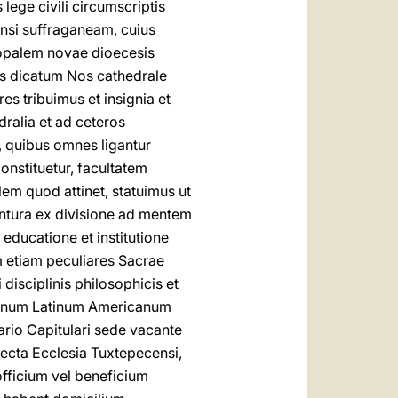
lege civili circumscriptis
si suffraganeam, cuius
copalem novae dioecesis
is dicatum Nos cathedrale
 tribuimus et insignia et
dralia et ad ceteros
, quibus omnes ligantur
onstituetur, facultatem
em quod attinet, statuimus ut
entura ex divisione ad mentem
educatione et institutione
 etiam peculiares Sacrae
disciplinis philosophicis et
 Pianum Latinum Americanum
ario Capitulari sede vacante
recta Ecclesia Tuxtepecensi,
 officium vel beneficium