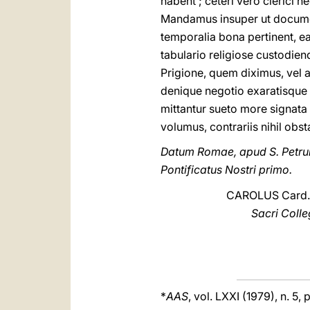
habent ; ceteri vero clerici 
Mandamus insuper ut documen
temporalia bona pertinent, 
tabulario religiose custodie
Prigione, quem diximus, vel a
denique negotio exaratisqu
mittantur sueto more signata 
volumus, contrariis nihil obst
Datum Romae, apud S. Petrum
Pontificatus Nostri primo.
CAROLUS Card.
Sacri Colle
*
AAS
, vol. LXXI (1979), n. 5,