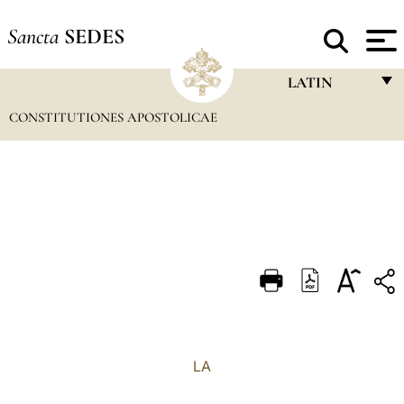
Sancta
SEDES
LATIN
CONSTITUTIONES APOSTOLICAE
FRANÇAIS
ENGLISH
ITALIANO
PORTUGUÊS
ESPAÑOL
DEUTSCH
POLSKI
العربيّة
LA
中文