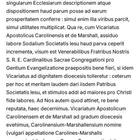
singularum Ecclesiarum descriptionem atque
dispositionem haud parum posse ad earum
prosperitatem conferre : simul enim illa viribus parcit,
simul utilitates multiplicat. Qua re, cum Vicariatus
Apostolicus Carolinensis et de Marshall, assiduo
labore Sodalium Societatis Iesu haud parva ceperit
incrementa, visum est Venerabilibus Fratribus Nostris
S. R. E. Cardinalibus Sacrae Congregationi pro
Gentium Evangelizatione praepositis bene fieri, si idem
Vicariatus ad dignitatem dioecesis tolleretur : ceterum
per hoc et meritam laudem dari iisdem Patribus
Societatis Iesu, et stimulos addi ad maiores pro Christi
fide labores. Ad Nos autem quod attinet, re bene
reputata, haec decernimus. Vicariatum Apostolicum
Carolinensem et de Marshall ad gradum dioecesis
evehimus, Carolinensium-Marshallensium nomine
(vulgari appellatione Carolines-Marshalls