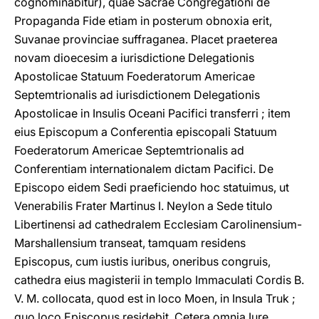
cognominabitur), quae Sacrae Congregationi de
Propaganda Fide etiam in posterum obnoxia erit,
Suvanae provinciae suffraganea. Placet praeterea
novam dioecesim a iurisdictione Delegationis
Apostolicae Statuum Foederatorum Americae
Septemtrionalis ad iurisdictionem Delegationis
Apostolicae in Insulis Oceani Pacifici transferri ; item
eius Episcopum a Conferentia episcopali Statuum
Foederatorum Americae Septemtrionalis ad
Conferentiam internationalem dictam Pacifici. De
Episcopo eidem Sedi praeficiendo hoc statuimus, ut
Venerabilis Frater Martinus I. Neylon a Sede titulo
Libertinensi ad cathedralem Ecclesiam Carolinensium-
Marshallensium transeat, tamquam residens
Episcopus, cum iustis iuribus, oneribus congruis,
cathedra eius magisterii in templo Immaculati Cordis B.
V. M. collocata, quod est in loco Moen, in Insula Truk ;
quo loco Episcopus residebit. Cetera omnia Iure