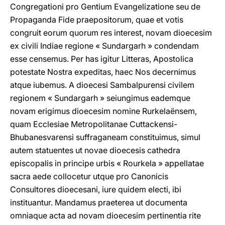
Congregationi pro Gentium Evangelizatione seu de
Propaganda Fide praepositorum, quae et votis
congruit eorum quorum res interest, novam dioecesim
ex civili Indiae regione « Sundargarh » condendam
esse censemus. Per has igitur Litteras, Apostolica
potestate Nostra expeditas, haec Nos decernimus
atque iubemus. A dioecesi Sambalpurensi civilem
regionem « Sundargarh » seiungimus eademque
novam erigimus dioecesim nomine Rurkelaënsem,
quam Ecclesiae Metropolitanae Cuttackensi-
Bhubanesvarensi suffraganeam constituimus, simul
autem statuentes ut novae dioecesis cathedra
episcopalis in principe urbis « Rourkela » appellatae
sacra aede collocetur utque pro Canonicis
Consultores dioecesani, iure quidem electi, ibi
instituantur. Mandamus praeterea ut documenta
omniaque acta ad novam dioecesim pertinentia rite