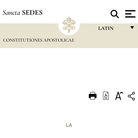
Sancta
SEDES
LATIN
CONSTITUTIONES APOSTOLICAE
FRANÇAIS
ENGLISH
ITALIANO
PORTUGUÊS
ESPAÑOL
DEUTSCH
POLSKI
العربيّة
LA
中文