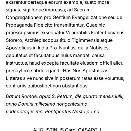
exarentur certaque eorum exempla, sueto more
signata sigilloque impressa, ad Sacram
Congregationem pro Gentium Evangelizatione seu de
Propaganda Fide cito transmittantur. Quae hic
praescripsimus exsequatur Venerabilis Frater Lucianus
Storero, Archiepiscopus titulo Tigimmensis atque
Apostolicus in India Pro-Nuntius, qui a Nobis est
deputatus et facultatibus huius mandati causa
instructus, haud excepta facultate eiusdem officii alicui
presbytero subdelegandi. Has Nos Apostolicas
Litteras sive nunc sive in posterum ratas esse volumus,
contrariis quibuslibet non obstantibus.
Datum Romae, apud S. Petrum, die quarto mensis Iulii,
anno Domini millesimo nongentesimo
undeoctogesimo, Pontificatus Nostri primo.
AUGUSTINUS Card. CASAROLI