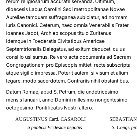
rerum religiosarum accurate servanda. Ultimum,
dioecesis Lacus Carolini Sedi metropolitanae Novae
Aureliae tamquam suffraganea subiciatur, ad normam
Iuris Canonici. Ceterum, haec omnia Venerabilis Frater
Ioannes Jadot, Archiepiscopus titulo Zuritanus
idemque in Foederatis Civitatibus Americae
Septemtrionalis Delegatus, ad exitum deducet, cuius
consilio usi sumus. Re vero acta documenta ad Sacram
Congregationem pro Episcopis mittet, recte subscripta
atque sigillo impressa. Poterit autem, si visum et alium
legare, modo sacerdotem. Contrariis nihil obstantibus.
Datum Romae, apud S. Petrum, die undetricesimo
mensis Ianuarii, anno Domini millesimo nongentesimo
octogesimo, Pontificatus Nostri altero.
AUGUSTINUS Card. CASAROLI
SEBASTIANU
a publicis Ecclesiae negotiis
S. Congr. pr