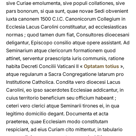
sive Curiae emolumenta, sive populi collationes, sive
pars bonorum, si qua sunt, quae novae Sedi obvenient
iuxta canonem 1500 C.I.C. Canonicorum Collegium in
Ecclesia Lacus Carolini constituatur, ad ecclesiasticas
normas ; quod tamen dum fiat, Consultores dioecesani
deligantur, Episcopo consilio atque opere assistant. Ad
Seminarium atque clericorum formationem quod
attinet, serventur praescripta iuris communis, ratione
habita Decreti Concilii Vaticani II «
Optatam totius
»,
atque regularum a Sacra Congregatione latarum pro
Institutione Catholica. Condita vero dioecesi Lacus
Carolini, eo ipso sacerdotes Ecclesiae addicantur, in
cuius territorio beneficium seu officium habeant ;
ceteri vero clerici atque Seminarii tirones ei, in qua
legitimo domicilio degant. Documenta et acta
praeterea, quae Ecclesiam modo constitutam
respiciant, ad eius Curiam cito mittentur, in tabulario