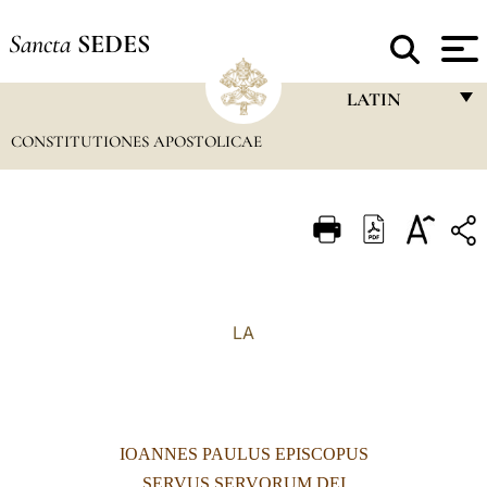
Sancta
SEDES
LATIN
CONSTITUTIONES APOSTOLICAE
FRANÇAIS
ENGLISH
ITALIANO
PORTUGUÊS
ESPAÑOL
LA
DEUTSCH
POLSKI
العربيّة
IOANNES PAULUS EPISCOPUS
中文
SERVUS SERVORUM DEI