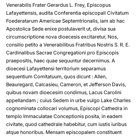
Venerabilis Frater Gerardus L. Frey, Episcopus
Lafayettensis, audita Conferentia episcopali Civitatum
Foederatarum Americae Septemtrionalis, iam ab hac
Apostolica Sede enixe postulaverit ut, divisa sua
circumscriptione nova dioecesis excitaretur, Nos,
consilio petito a Venerabilibus Fratribus Nostris S. R. E.
Cardinalibus Sacrae Congregationi pro Episcopis
praepositis, haec quae sequuntur decernimus. A
dioecesi Lafayettensi territorium separamus
sequentium Comitatuum, quos dicunt : Allen,
Beauregard, Calcasieu, Cameron, et Jefferson Davis,
quibus novam dioecesim condimus, Lacus Carolini
appellandam ; cuius Sedem in urbe vulgo Lake Charles
cognominata collocari volumus, Episcopi Cathedra in
templo Immaculatae Conceptionis posita, in eadem
civitate, quod cathedrale habebitur, cum iustis iuribus
atque honoribus. Mensam episcopalem constituent