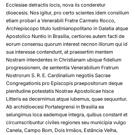
Ecclesiae detractis locis, nova iis conderetur
dioecesis. Nos igitur, pro certo scientes idem consilium
etiam probari a Venerabili Fratre Carmelo Rocco,
Archiepiscopo titulo Iustinianopolitano in Galatia atque
Apostolico Nuntio in Brasilia, certiores autem facti de
eorum consensu quorum interest necnon illorum qui id
sua interesse contendunt, at praesertim mentem
Nostram intendentes in Christianam ubique fidelium
progressionem, de sententia Venerabilium Fratrum
Nostrorum S. R. E. Cardinalium negotiis Sacrae
Congregationis pro Episcopis praepositorum deque
plenitudine potestatis Nostrae Apostolicae hisce
Litteris ea decernimus atque iubemus, quae sequuntur.
Ab archidioecesi Portalegrensi in Brasilia ea
seiungimus loca eademque integra, quibus constant et
circumscribuntur civiles regiones seu municipia vulgo
Canela, Campo Bom, Dois Irmãos, Estância Velha,