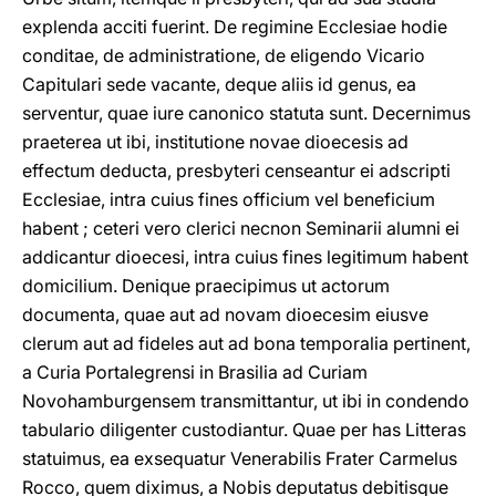
explenda acciti fuerint. De regimine Ecclesiae hodie
conditae, de administratione, de eligendo Vicario
Capitulari sede vacante, deque aliis id genus, ea
serventur, quae iure canonico statuta sunt. Decernimus
praeterea ut ibi, institutione novae dioecesis ad
effectum deducta, presbyteri censeantur ei adscripti
Ecclesiae, intra cuius fines officium vel beneficium
habent ; ceteri vero clerici necnon Seminarii alumni ei
addicantur dioecesi, intra cuius fines legitimum habent
domicilium. Denique praecipimus ut actorum
documenta, quae aut ad novam dioecesim eiusve
clerum aut ad fideles aut ad bona temporalia pertinent,
a Curia Portalegrensi in Brasilia ad Curiam
Novohamburgensem transmittantur, ut ibi in condendo
tabulario diligenter custodiantur. Quae per has Litteras
statuimus, ea exsequatur Venerabilis Frater Carmelus
Rocco, quem diximus, a Nobis deputatus debitisque