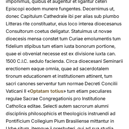
imponimus, quibus et augentur et ligantur ceteri
Episcopi eodem munere fungentes. Decernimus ut,
donec Capitulum Cathedrale ibi per alias sub plumbo
Litteras rite constituatur, eius loco interea dioecesanus
Consultorum coetus deligatur. Statuimus ut novae
dioecesis mensa constet tum Curiae emolumentis tum
fidelium stipibus tum etiam iusta bonorum portione,
quae ei obveniat necesse est ex divisione iuxta can.
1500 C.I.C. sedulo facienda. Circa dioecesani Seminarii
erectionem eaque omnia, quae ad sacerdotalem
tironum educationem et institutionem attinent, tum
sacri canones serventur tum normae Decreti Concilii
Vaticani II «
Optatam totius
» tum etiam peculiares
regulae Sacrae Congregationis pro Institutione
Catholica editae. Selecti autem sacrorum alumni
disciplinis philosophicis et theologicis instruendi ad
Pontificium Collegium Pium Brasiliense mittantur in
Urbe situm, itemque ii presbyteri, qui ad sua studia