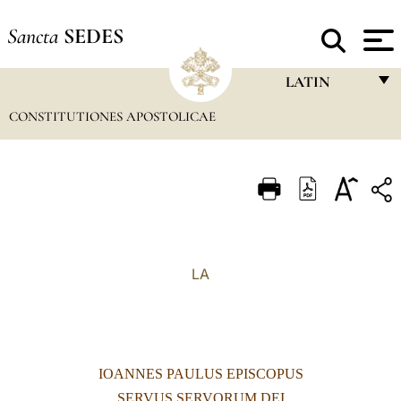
Sancta
SEDES
LATIN
CONSTITUTIONES APOSTOLICAE
FRANÇAIS
ENGLISH
ITALIANO
PORTUGUÊS
ESPAÑOL
LA
DEUTSCH
POLSKI
العربيّة
IOANNES PAULUS EPISCOPUS
中文
SERVUS SERVORUM DEI