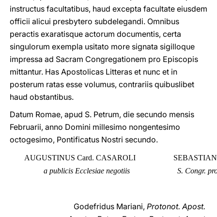
instructus facultatibus, haud excepta facultate eiusdem
officii alicui presbytero subdelegandi. Omnibus
peractis exaratisque actorum documentis, certa
singulorum exempla usitato more signata sigilloque
impressa ad Sacram Congregationem pro Episcopis
mittantur. Has Apostolicas Litteras et nunc et in
posterum ratas esse volumus, contrariis quibuslibet
haud obstantibus.
Datum Romae, apud S. Petrum, die secundo mensis
Februarii, anno Domini millesimo nongentesimo
octogesimo, Pontificatus Nostri secundo.
AUGUSTINUS Card. CASAROLI
SEBASTIANU
a publicis Ecclesiae negotiis
S. Congr. pr
Godefridus Mariani,
Protonot. Apost.