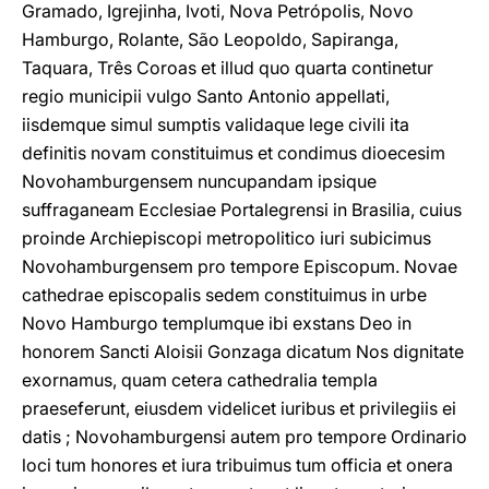
Gramado, Igrejinha, Ivoti, Nova Petrópolis, Novo
Hamburgo, Rolante, São Leopoldo, Sapiranga,
Taquara, Três Coroas et illud quo quarta continetur
regio municipii vulgo Santo Antonio appellati,
iisdemque simul sumptis validaque lege civili ita
definitis novam constituimus et condimus dioecesim
Novohamburgensem nuncupandam ipsique
suffraganeam Ecclesiae Portalegrensi in Brasilia, cuius
proinde Archiepiscopi metropolitico iuri subicimus
Novohamburgensem pro tempore Episcopum. Novae
cathedrae episcopalis sedem constituimus in urbe
Novo Hamburgo templumque ibi exstans Deo in
honorem Sancti Aloisii Gonzaga dicatum Nos dignitate
exornamus, quam cetera cathedralia templa
praeseferunt, eiusdem videlicet iuribus et privilegiis ei
datis ; Novohamburgensi autem pro tempore Ordinario
loci tum honores et iura tribuimus tum officia et onera