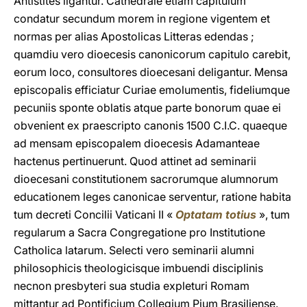
Antistites ligantur. Cathedrale etiam capitulum
condatur secundum morem in regione vigentem et
normas per alias Apostolicas Litteras edendas ;
quamdiu vero dioecesis canonicorum capitulo carebit,
eorum loco, consultores dioecesani deligantur. Mensa
episcopalis efficiatur Curiae emolumentis, fideliumque
pecuniis sponte oblatis atque parte bonorum quae ei
obvenient ex praescripto canonis 1500 C.I.C. quaeque
ad mensam episcopalem dioecesis Adamanteae
hactenus pertinuerunt. Quod attinet ad seminarii
dioecesani constitutionem sacrorumque alumnorum
educationem leges canonicae serventur, ratione habita
tum decreti Concilii Vaticani II «
Optatam totius
», tum
regularum a Sacra Congregatione pro Institutione
Catholica latarum. Selecti vero seminarii alumni
philosophicis theologicisque imbuendi disciplinis
necnon presbyteri sua studia expleturi Romam
mittantur ad Pontificium Collegium Pium Brasiliense.