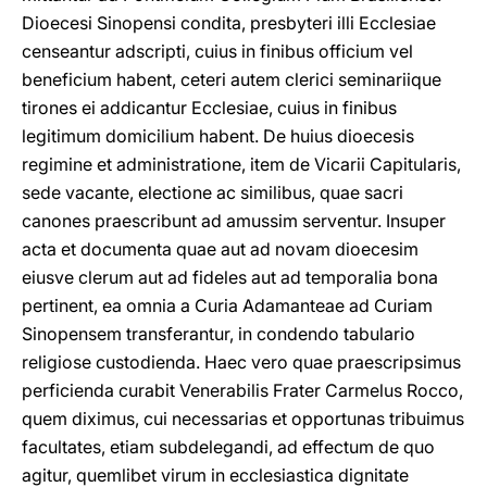
Dioecesi Sinopensi condita, presbyteri illi Ecclesiae
censeantur adscripti, cuius in finibus officium vel
beneficium habent, ceteri autem clerici seminariique
tirones ei addicantur Ecclesiae, cuius in finibus
legitimum domicilium habent. De huius dioecesis
regimine et administratione, item de Vicarii Capitularis,
sede vacante, electione ac similibus, quae sacri
canones praescribunt ad amussim serventur. Insuper
acta et documenta quae aut ad novam dioecesim
eiusve clerum aut ad fideles aut ad temporalia bona
pertinent, ea omnia a Curia Adamanteae ad Curiam
Sinopensem transferantur, in condendo tabulario
religiose custodienda. Haec vero quae praescripsimus
perficienda curabit Venerabilis Frater Carmelus Rocco,
quem diximus, cui necessarias et opportunas tribuimus
facultates, etiam subdelegandi, ad effectum de quo
agitur, quemlibet virum in ecclesiastica dignitate