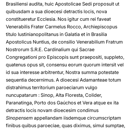
Brasiliensi audita, huic Apostolicae Sedi proposuit ut
quibusdam a sua dioecesi detractis locis, nova
constitueretur Ecclesia. Nos igitur cum rei faveat
Venerabilis Frater Carmelus Rocco, Archiepiscopus
titulo Iustinianopolitanus in Galatia et in Brasilia
Apostolicus Nuntius, de consilio Venerabilium Fratrum
Nostrorum S.R.E. Cardinalium qui Sacrae
Congregationi pro Episcopis sunt praepositi, suppleto,
quatenus opus sit, consensu eorum quorum intersit vel
id sua interesse arbitrentur, Nostra summa potestate
sequentia decernimus. A dioecesi Adamanteae totum
distrahimus territorium paroeciarum vulgo
nuncupatarum : Sinop, Alta Floresta, Colider,
Paranatinga, Porto dos Gaúchos et Vera atque ex ita
detractis locis novam dioecesim condimus
Sinopensem
appellandam iisdemque circumscriptam
finibus quibus paroeciae, quas diximus, simul sumptae,