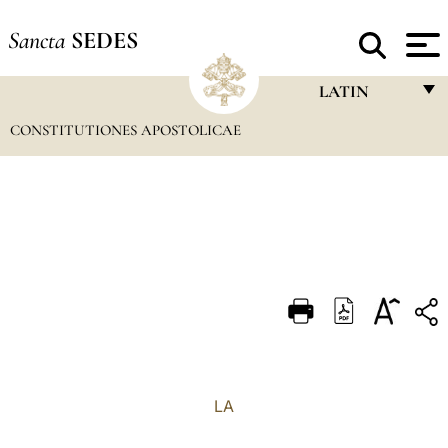
Sancta
SEDES
LATIN
CONSTITUTIONES APOSTOLICAE
FRANÇAIS
ENGLISH
ITALIANO
PORTUGUÊS
ESPAÑOL
DEUTSCH
POLSKI
العربيّة
LA
中文