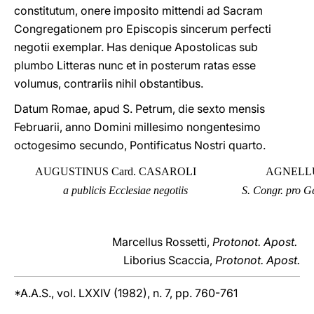
constitutum, onere imposito mittendi ad Sacram
Congregationem pro Episcopis sincerum perfecti
negotii exemplar. Has denique Apostolicas sub
plumbo Litteras nunc et in posterum ratas esse
volumus, contrariis nihil obstantibus.
Datum Romae, apud S. Petrum, die sexto mensis
Februarii, anno Domini millesimo nongentesimo
octogesimo secundo, Pontificatus Nostri quarto.
AUGUSTINUS Card. CASAROLI
AGNELLUS
a publicis Ecclesiae negotiis
S. Congr. pro G
Marcellus Rossetti,
Protonot. Apost.
Liborius Scaccia,
Protonot. Apost.
*A.A.S., vol. LXXIV (1982), n. 7, pp. 760-761