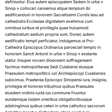
definiuntur. Eius autem episcopalem Sedem in urbe «
Sinop » collocari censemus atque templum ibi
aedificandum in honorem Sacratissimi Cordis Iesu ad
cathedralis Ecclesiae dignitatem evehimus cum
omnibus iuribus et privilegiis quae huiusmodi
cathedralium aedium propria sunt. Donec autem
aedificatio templi perficiatur, indulgemus ut Pro-
Cathedra Episcopus Ordinarius paroeciali templo in
honorem Sancti Antonii in urbe « Sinop » exstante
utatur. Insuper novam dioecesim suffraganeam
facimus metropolitanae Sedi Cuiabensi eiusque
Praesulem metropolitico iuri Archiepiscopi Cuiabensis
subicimus. Praeterea Episcopo Sinopensi iura, insignia,
privilegia et honores tribuimus quibus Praesules
eiusdem ordinis iuxta ius commune fruuntur
eundemque iisdem oneribus obligationibusque
adstringimus quibus ceteri in orbe catholico sacrorum