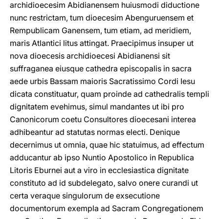
archidioecesim Abidianensem huiusmodi diductione
nunc restrictam, tum dioecesim Abenguruensem et
Rempublicam Ganensem, tum etiam, ad meridiem,
maris Atlantici litus attingat. Praecipimus insuper ut
nova dioecesis archidioecesi Abidianensi sit
suffraganea eiusque cathedra episcopalis in sacra
aede urbis Bassam maioris Sacratissimo Cordi Iesu
dicata constituatur, quam proinde ad cathedralis templi
dignitatem evehimus, simul mandantes ut ibi pro
Canonicorum coetu Consultores dioecesani interea
adhibeantur ad statutas normas electi. Denique
decernimus ut omnia, quae hic statuimus, ad effectum
adducantur ab ipso Nuntio Apostolico in Republica
Litoris Eburnei aut a viro in ecclesiastica dignitate
constituto ad id subdelegato, salvo onere curandi ut
certa veraque singulorum de exsecutione
documentorum exempla ad Sacram Congregationem