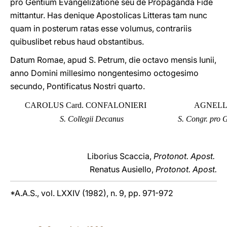
pro Gentium Evangelizatione seu de Propaganda Fide
mittantur. Has denique Apostolicas Litteras tam nunc
quam in posterum ratas esse volumus, contrariis
quibuslibet rebus haud obstantibus.
Datum Romae, apud S. Petrum, die octavo mensis Iunii,
anno Domini millesimo nongentesimo octogesimo
secundo, Pontificatus Nostri quarto.
CAROLUS Card. CONFALONIERI
AGNELLU
S. Collegii Decanus
S. Congr. pro 
Liborius Scaccia,
Protonot. Apost.
Renatus Ausiello,
Protonot. Apost.
*A.A.S., vol. LXXIV (1982), n. 9, pp. 971-972