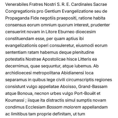
Venerabiles Fratres Nostri S. R. E. Cardinales Sacrae
Congregationis pro Gentium Evangelizatione seu de
Propaganda Fide negotiis praepositi, ratione habita
consensus eorum omnium quorum interest, prudenter
censuerint novam in Litore Eburneo dioecesim
constituendam esse, per quam aptius ibi
evangelizationis operi consuleretur, eiusmodi eorum
sententiam ratam habemus deque plenitudine
potestatis Nostrae Apostolicae hisce Litteris ea
decernimus, quae sequuntur, atque iubemus. Ab
archidioecesi metropolitana Abidianensi loca
separamus in quibus lege civili circumscriptis regiones
consistunt vulgo appellatae Aboisso, Grand-Bassam
atque Bonoua, necnon urbes vulgo Port-Bouët et
Koumassi ; iisque ita distractis simul sumptis novam
condimus Ecclesiam
Bassam maiorem
appellandam
ac limitibus tam proprie definitam, ut tum