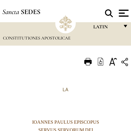
Sancta
SEDES
LATIN
CONSTITUTIONES APOSTOLICAE
FRANÇAIS
ENGLISH
ITALIANO
PORTUGUÊS
ESPAÑOL
LA
DEUTSCH
POLSKI
العربيّة
IOANNES PAULUS EPISCOPUS
中文
SERVUS SERVORUM DEI